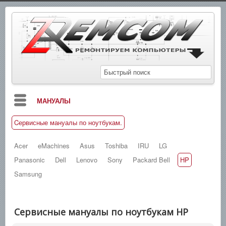
МАНУАЛЫ
Cервисные мануалы по ноутбукам.
БЛОГ
СХЕМЫ
Acer
eMachines
Asus
Toshiba
IRU
LG
Panasonic
Dell
Lenovo
Sony
Packard Bell
HP
СПРАВОЧНИКИ
Samsung
ЗАМЕТКИ
НОВОСТИ
Cервисные мануалы по ноутбукам HP
ПОИСК