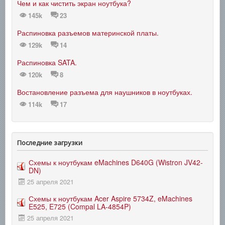
Чем и как чистить экран ноутбука?
145k
23
Распиновка разъемов материнской платы.
129k
14
Распиновка SATA.
120k
8
Востановление разъема для наушников в ноутбуках.
114k
17
Последние загрузки
Схемы к ноутбукам eMachines D640G (Wistron JV42-
DN)
25 апреля 2021
Схемы к ноутбукам Acer Aspire 5734Z, eMachines
E525, E725 (Compal LA-4854P)
25 апреля 2021