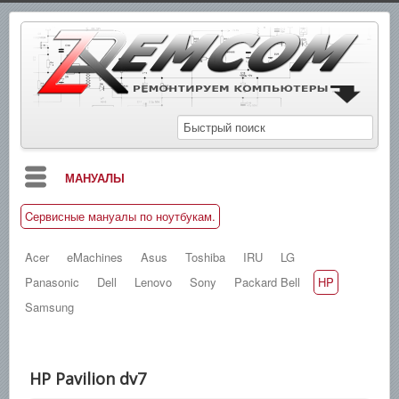
МАНУАЛЫ
Cервисные мануалы по ноутбукам.
БЛОГ
СХЕМЫ
Acer
eMachines
Asus
Toshiba
IRU
LG
Panasonic
Dell
Lenovo
Sony
Packard Bell
HP
СПРАВОЧНИКИ
Samsung
ЗАМЕТКИ
НОВОСТИ
HP Pavilion dv7
ПОИСК