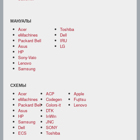
МАНУАЛЫ
Acer
Toshiba
eMachines
Dell
Packard Bell
IRU
Asus
LG
HP
Sony-Vaio
Lenovo
Samsung
СХЕМЫ
Acer
ACP
Apple
eMachines
Codegen
Fujitsu
Packard Bell
Colors-it
Lenovo
Asus
DTK
HP
InWin
Samsung
JNC
Dell
SONY
ECS
Toshiba