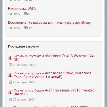
Распиновка SATA.
120k
8
Востановление разъема для наушников в ноутбуках.
114k
17
Последние загрузки
Схемы к ноутбукам eMachines D640G (Wistron JV42-
DN)
25 апреля 2021
Схемы к ноутбукам Acer Aspire 5734Z, eMachines
E525, E725 (Compal LA-4854P)
25 апреля 2021
Схемы к ноутбукам Acer Travelmate 8731 (Inventtec
BAP31G)
25 апреля 2021