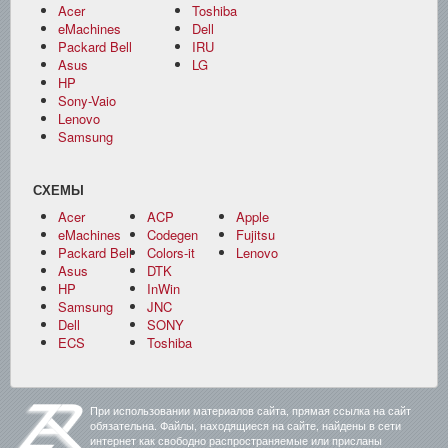
Acer
Toshiba
eMachines
Dell
Packard Bell
IRU
Asus
LG
HP
Sony-Vaio
Lenovo
Samsung
СХЕМЫ
Acer
ACP
Apple
eMachines
Codegen
Fujitsu
Packard Bell
Colors-it
Lenovo
Asus
DTK
HP
InWin
Samsung
JNC
Dell
SONY
ECS
Toshiba
При использовании материалов сайта, прямая ссылка на сайт
обязательна. Файлы, находящиеся на сайте, найдены в сети
интернет как свободно распространяемые или присланы