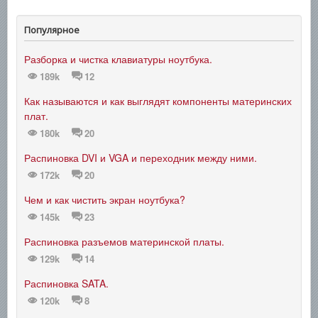
Популярное
Разборка и чистка клавиатуры ноутбука.
189k
12
Как называются и как выглядят компоненты материнских
плат.
180k
20
Распиновка DVI и VGA и переходник между ними.
172k
20
Чем и как чистить экран ноутбука?
145k
23
Распиновка разъемов материнской платы.
129k
14
Распиновка SATA.
120k
8