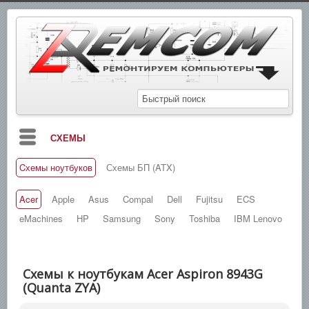
СХЕМЫ
Cхемы ноутбуков
Схемы БП (ATX)
БЛОГ
МАНУАЛЫ
Acer
Apple
Asus
Compal
Dell
Fujitsu
ECS
eMachines
HP
Samsung
Sony
Toshiba
IBM Lenovo
СПРАВОЧНИКИ
ЗАМЕТКИ
Схемы к ноутбукам Acer Aspiron 8943G
НОВОСТИ
(Quanta ZYA)
ПОИСК