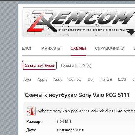
БЛОГ
МАНУАЛЫ
СХЕМЫ
СПРАВОЧНИКИ
Cхемы ноутбуков
Схемы БП (ATX)
Acer
Apple
Asus
Compal
Dell
Fujitsu
ECS
e
Схемы к ноутбукам Sony Vaio PCG 5111
scheme-sony-vaio-pcg51111t_gd3-mb-dvt-0904a.textma
Размер:
1.04 MB
Дата:
12 января 2012