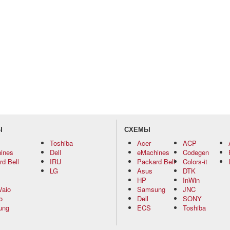
Ы
СХЕМЫ
Toshiba
Acer
ACP
ines
Dell
eMachines
Codegen
d Bell
IRU
Packard Bell
Colors-it
LG
Asus
DTK
HP
InWin
Vaio
Samsung
JNC
o
Dell
SONY
ung
ECS
Toshiba