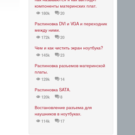
компоненты материнских плат.
180k
20
Распиновка DVI и VGA и переходник
между ними.
172k
20
Чем и как чистить экран ноутбука?
145k
23
Распиновка разъемов материнской
платы.
129k
14
Распиновка SATA.
120k
8
Востановление разъема для
наушников в ноутбуках.
114k
17