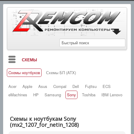
СХЕМЫ
Cхемы ноутбуков
Схемы БП (ATX)
БЛОГ
МАНУАЛЫ
Acer
Apple
Asus
Compal
Dell
Fujitsu
ECS
eMachines
HP
Samsung
Sony
Toshiba
IBM Lenovo
СПРАВОЧНИКИ
ЗАМЕТКИ
Схемы к ноутбукам Sony
НОВОСТИ
(mx2_1207_for_netin_1208)
ПОИСК