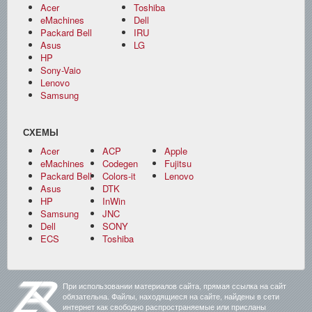
Acer
Toshiba
eMachines
Dell
Packard Bell
IRU
Asus
LG
HP
Sony-Vaio
Lenovo
Samsung
СХЕМЫ
Acer
ACP
Apple
eMachines
Codegen
Fujitsu
Packard Bell
Colors-it
Lenovo
Asus
DTK
HP
InWin
Samsung
JNC
Dell
SONY
ECS
Toshiba
При использовании материалов сайта, прямая ссылка на сайт
обязательна. Файлы, находящиеся на сайте, найдены в сети
интернет как свободно распространяемые или присланы