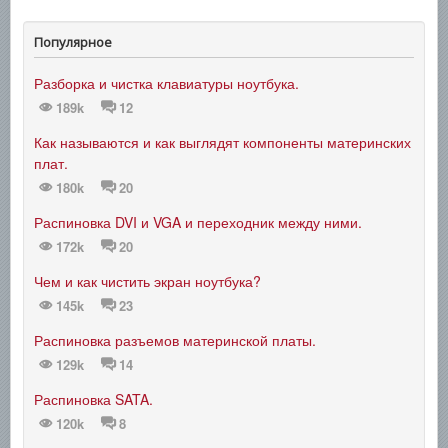
Популярное
Разборка и чистка клавиатуры ноутбука.
189k
12
Как называются и как выглядят компоненты материнских
плат.
180k
20
Распиновка DVI и VGA и переходник между ними.
172k
20
Чем и как чистить экран ноутбука?
145k
23
Распиновка разъемов материнской платы.
129k
14
Распиновка SATA.
120k
8