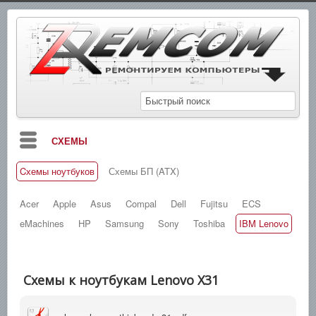
СХЕМЫ
Cхемы ноутбуков
Схемы БП (ATX)
БЛОГ
МАНУАЛЫ
Acer
Apple
Asus
Compal
Dell
Fujitsu
ECS
eMachines
HP
Samsung
Sony
Toshiba
IBM Lenovo
СПРАВОЧНИКИ
ЗАМЕТКИ
Схемы к ноутбукам Lenovo X31
НОВОСТИ
ПОИСК