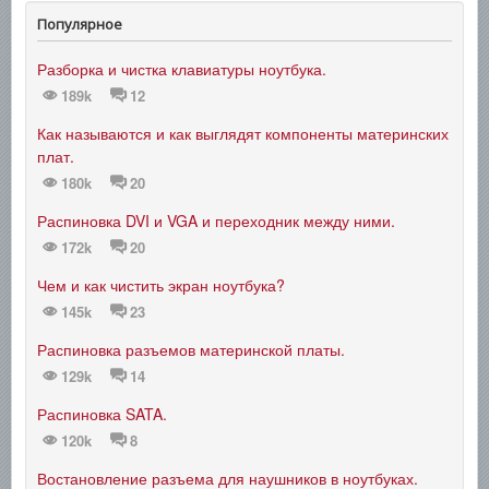
Популярное
Разборка и чистка клавиатуры ноутбука.
189k
12
Как называются и как выглядят компоненты материнских
плат.
180k
20
Распиновка DVI и VGA и переходник между ними.
172k
20
Чем и как чистить экран ноутбука?
145k
23
Распиновка разъемов материнской платы.
129k
14
Распиновка SATA.
120k
8
Востановление разъема для наушников в ноутбуках.