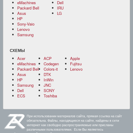
eMachines
Dell
Packard Bell
IRU
Asus
LG
HP
Sony-Vaio
Lenovo
Samsung
СХЕМЫ
Acer
ACP
Apple
eMachines
Codegen
Fujitsu
Packard Bell
Colors-it
Lenovo
Asus
DTK
HP
InWin
Samsung
JNC
Dell
SONY
ECS
Toshiba
При использовании материалов сайта, прямая ссылка на сайт
обязательна. Файлы, находящиеся на сайте, найдены в сети
интернет как свободно распространяемые или присланы
различными пользователями. Если Вы являетесь