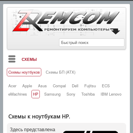
СХЕМЫ
Cхемы ноутбуков
Схемы БП (ATX)
БЛОГ
МАНУАЛЫ
Acer
Apple
Asus
Compal
Dell
Fujitsu
ECS
eMachines
HP
Samsung
Sony
Toshiba
IBM Lenovo
СПРАВОЧНИКИ
ЗАМЕТКИ
Схемы к ноутбукам HP.
НОВОСТИ
Здесь представлена
ПОИСК