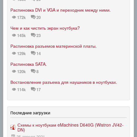
Распиновка DVI и VGA и переходник между ними.
172k
20
Чем и как чистить экран ноутбука?
145k
23
Распиновка разъемов материнской платы.
129k
14
Распиновка SATA.
120k
8
Востановление разъема для наушников в ноутбуках.
114k
17
Последние загрузки
Схемы к ноутбукам eMachines D640G (Wistron JV42-
DN)
25 апреля 2021