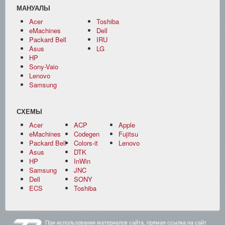
МАНУАЛЫ
Acer
Toshiba
eMachines
Dell
Packard Bell
IRU
Asus
LG
HP
Sony-Vaio
Lenovo
Samsung
СХЕМЫ
Acer
ACP
Apple
eMachines
Codegen
Fujitsu
Packard Bell
Colors-it
Lenovo
Asus
DTK
HP
InWin
Samsung
JNC
Dell
SONY
ECS
Toshiba
При использовании материалов сайта, прямая ссылка на сайт