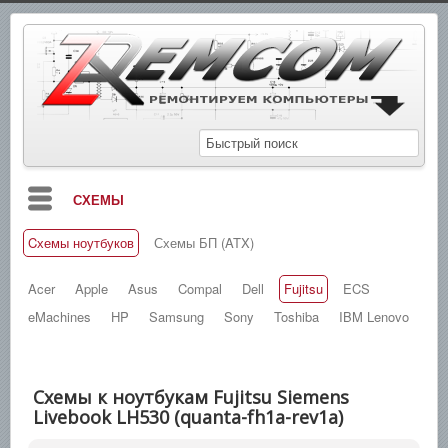
СХЕМЫ
Cхемы ноутбуков
Схемы БП (ATX)
БЛОГ
МАНУАЛЫ
Acer
Apple
Asus
Compal
Dell
Fujitsu
ECS
eMachines
HP
Samsung
Sony
Toshiba
IBM Lenovo
СПРАВОЧНИКИ
ЗАМЕТКИ
Схемы к ноутбукам Fujitsu Siemens
НОВОСТИ
Livebook LH530 (quanta-fh1a-rev1a)
ПОИСК