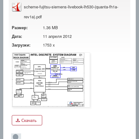
scheme-fujitsu-siemens-livebook-lh530-(quanta-fh1a-
rev1a).pdf
Размер:
1.36 MB
Дата:
11 апреля 2012
Загрузки:
1753 x
Скачать