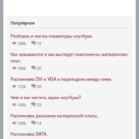
Популярное
Разборка и чистка клавиатуры ноутбука.
189k
12
Как называются и как выглядят компоненты материнских
плат.
180k
20
Распиновка DVI и VGA и переходник между ними.
172k
20
Чем и как чистить экран ноутбука?
145k
23
Распиновка разъемов материнской платы.
129k
14
Распиновка SATA.