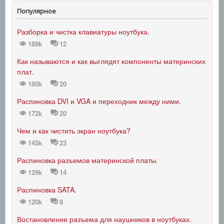
Популярное
Разборка и чистка клавиатуры ноутбука.
189k
12
Как называются и как выглядят компоненты материнских
плат.
180k
20
Распиновка DVI и VGA и переходник между ними.
172k
20
Чем и как чистить экран ноутбука?
145k
23
Распиновка разъемов материнской платы.
129k
14
Распиновка SATA.
120k
8
Востановление разъема для наушников в ноутбуках.