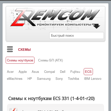
СХЕМЫ
Cхемы ноутбуков
Схемы БП (ATX)
БЛОГ
МАНУАЛЫ
Acer
Apple
Asus
Compal
Dell
Fujitsu
ECS
eMachines
HP
Samsung
Sony
Toshiba
IBM Lenovo
СПРАВОЧНИКИ
ЗАМЕТКИ
Схемы к ноутбукам ECS 331 (1-4-01-r20)
НОВОСТИ
ПОИСК