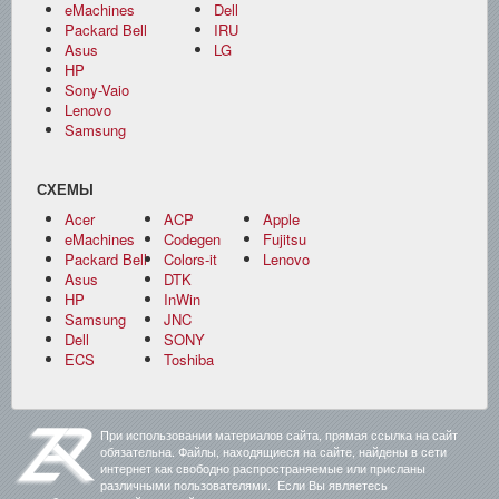
eMachines
Dell
Packard Bell
IRU
Asus
LG
HP
Sony-Vaio
Lenovo
Samsung
СХЕМЫ
Acer
ACP
Apple
eMachines
Codegen
Fujitsu
Packard Bell
Colors-it
Lenovo
Asus
DTK
HP
InWin
Samsung
JNC
Dell
SONY
ECS
Toshiba
При использовании материалов сайта, прямая ссылка на сайт
обязательна. Файлы, находящиеся на сайте, найдены в сети
интернет как свободно распространяемые или присланы
различными пользователями. Если Вы являетесь