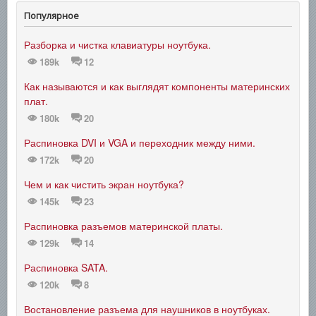
Популярное
Разборка и чистка клавиатуры ноутбука.
189k
12
Как называются и как выглядят компоненты материнских
плат.
180k
20
Распиновка DVI и VGA и переходник между ними.
172k
20
Чем и как чистить экран ноутбука?
145k
23
Распиновка разъемов материнской платы.
129k
14
Распиновка SATA.
120k
8
Востановление разъема для наушников в ноутбуках.