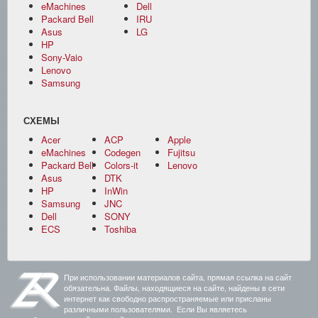
eMachines
Dell
Packard Bell
IRU
Asus
LG
HP
Sony-Vaio
Lenovo
Samsung
СХЕМЫ
Acer
ACP
Apple
eMachines
Codegen
Fujitsu
Packard Bell
Colors-it
Lenovo
Asus
DTK
HP
InWin
Samsung
JNC
Dell
SONY
ECS
Toshiba
При использовании материалов сайта, прямая ссылка на сайт
обязательна. Файлы, находящиеся на сайте, найдены в сети
интернет как свободно распространяемые или присланы
различными пользователями. Если Вы являетесь