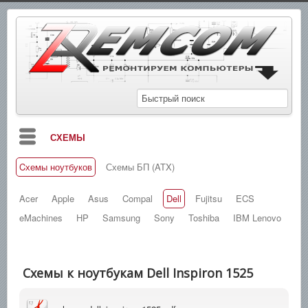
СХЕМЫ
Cхемы ноутбуков
Схемы БП (ATX)
БЛОГ
МАНУАЛЫ
Acer
Apple
Asus
Compal
Dell
Fujitsu
ECS
eMachines
HP
Samsung
Sony
Toshiba
IBM Lenovo
СПРАВОЧНИКИ
ЗАМЕТКИ
Схемы к ноутбукам Dell Inspiron 1525
НОВОСТИ
ПОИСК