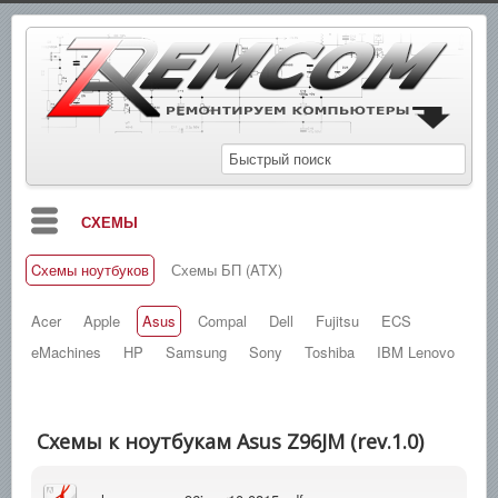
СХЕМЫ
Cхемы ноутбуков
Схемы БП (ATX)
БЛОГ
МАНУАЛЫ
Acer
Apple
Asus
Compal
Dell
Fujitsu
ECS
eMachines
HP
Samsung
Sony
Toshiba
IBM Lenovo
СПРАВОЧНИКИ
ЗАМЕТКИ
Схемы к ноутбукам Asus Z96JM (rev.1.0)
НОВОСТИ
ПОИСК