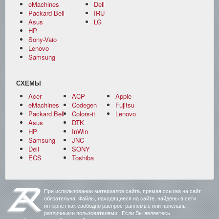
eMachines
Dell
Packard Bell
IRU
Asus
LG
HP
Sony-Vaio
Lenovo
Samsung
СХЕМЫ
Acer
ACP
Apple
eMachines
Codegen
Fujitsu
Packard Bell
Colors-it
Lenovo
Asus
DTK
HP
InWin
Samsung
JNC
Dell
SONY
ECS
Toshiba
При использовании материалов сайта, прямая ссылка на сайт
обязательна. Файлы, находящиеся на сайте, найдены в сети
интернет как свободно распространяемые или присланы
различными пользователями. Если Вы являетесь