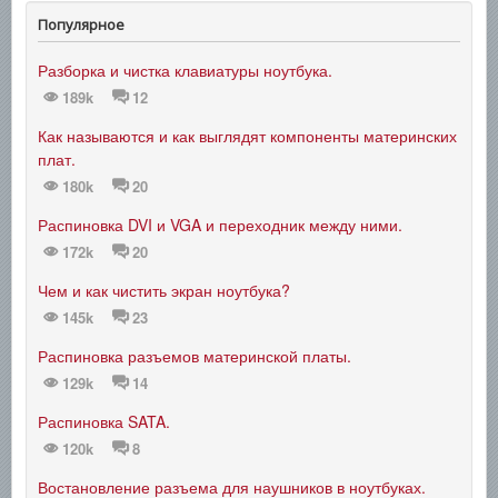
Популярное
Разборка и чистка клавиатуры ноутбука.
189k
12
Как называются и как выглядят компоненты материнских
плат.
180k
20
Распиновка DVI и VGA и переходник между ними.
172k
20
Чем и как чистить экран ноутбука?
145k
23
Распиновка разъемов материнской платы.
129k
14
Распиновка SATA.
120k
8
Востановление разъема для наушников в ноутбуках.