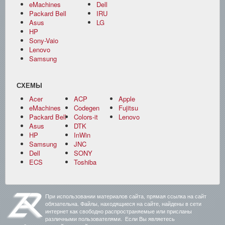
eMachines
Dell
Packard Bell
IRU
Asus
LG
HP
Sony-Vaio
Lenovo
Samsung
СХЕМЫ
Acer
ACP
Apple
eMachines
Codegen
Fujitsu
Packard Bell
Colors-it
Lenovo
Asus
DTK
HP
InWin
Samsung
JNC
Dell
SONY
ECS
Toshiba
При использовании материалов сайта, прямая ссылка на сайт
обязательна. Файлы, находящиеся на сайте, найдены в сети
интернет как свободно распространяемые или присланы
различными пользователями. Если Вы являетесь