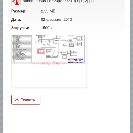
scheme-asus-t19r20[rd-002319-b[1].2].pdf
Размер:
2.53 MB
Дата:
02 февраля 2012
Загрузки:
1509 x
Скачать