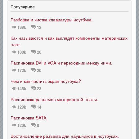
Популярное
Разборка и чистка клавиатуры ноутбука.
189k
12
Как называются и как выглядят компоненты материнских
плат.
180k
20
Распиновка DVI и VGA и переходник между ними.
172k
20
Чем и как чистить экран ноутбука?
145k
23
Распиновка разъемов материнской платы.
129k
14
Распиновка SATA.
120k
8
Востановление разъема для наушников в ноутбуках.