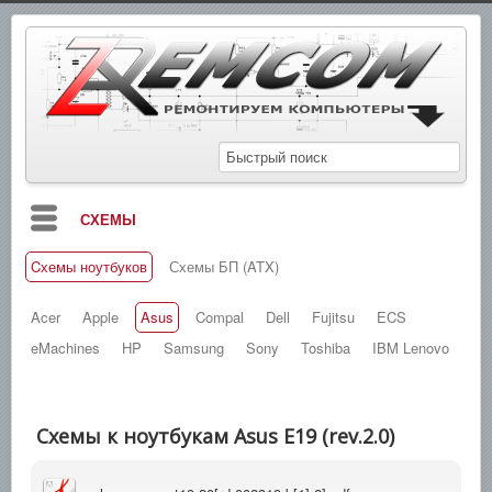
СХЕМЫ
Cхемы ноутбуков
Схемы БП (ATX)
БЛОГ
МАНУАЛЫ
Acer
Apple
Asus
Compal
Dell
Fujitsu
ECS
eMachines
HP
Samsung
Sony
Toshiba
IBM Lenovo
СПРАВОЧНИКИ
ЗАМЕТКИ
Схемы к ноутбукам Asus Е19 (rev.2.0)
НОВОСТИ
ПОИСК