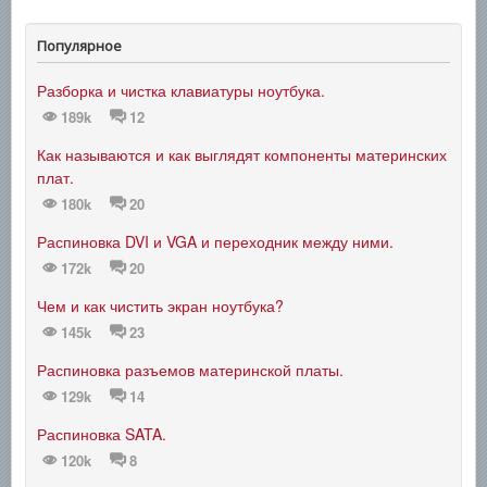
Популярное
Разборка и чистка клавиатуры ноутбука.
189k
12
Как называются и как выглядят компоненты материнских
плат.
180k
20
Распиновка DVI и VGA и переходник между ними.
172k
20
Чем и как чистить экран ноутбука?
145k
23
Распиновка разъемов материнской платы.
129k
14
Распиновка SATA.
120k
8