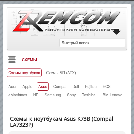
СХЕМЫ
Cхемы ноутбуков
Схемы БП (ATX)
БЛОГ
МАНУАЛЫ
Acer
Apple
Asus
Compal
Dell
Fujitsu
ECS
eMachines
HP
Samsung
Sony
Toshiba
IBM Lenovo
СПРАВОЧНИКИ
ЗАМЕТКИ
Схемы к ноутбукам Asus K73B (Compal
НОВОСТИ
LA7323P)
ПОИСК