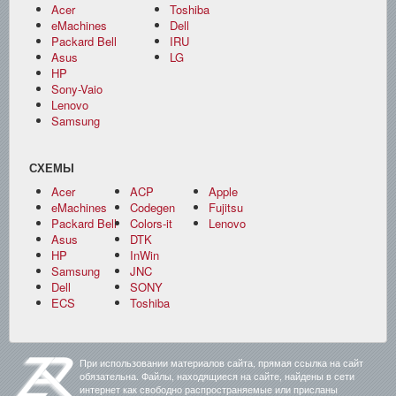
Acer
Toshiba
eMachines
Dell
Packard Bell
IRU
Asus
LG
HP
Sony-Vaio
Lenovo
Samsung
СХЕМЫ
Acer
ACP
Apple
eMachines
Codegen
Fujitsu
Packard Bell
Colors-it
Lenovo
Asus
DTK
HP
InWin
Samsung
JNC
Dell
SONY
ECS
Toshiba
При использовании материалов сайта, прямая ссылка на сайт
обязательна. Файлы, находящиеся на сайте, найдены в сети
интернет как свободно распространяемые или присланы