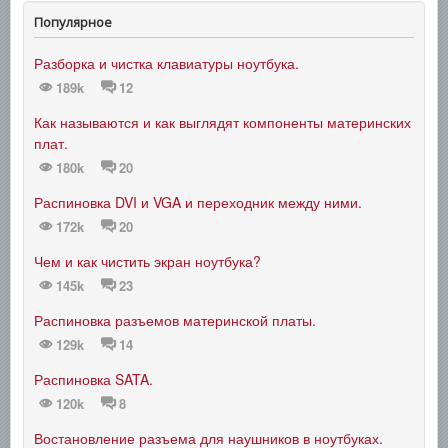
Популярное
Разборка и чистка клавиатуры ноутбука.
189k
12
Как называются и как выглядят компоненты материнских
плат.
180k
20
Распиновка DVI и VGA и переходник между ними.
172k
20
Чем и как чистить экран ноутбука?
145k
23
Распиновка разъемов материнской платы.
129k
14
Распиновка SATA.
120k
8
Востановление разъема для наушников в ноутбуках.