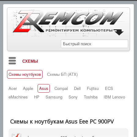
СХЕМЫ
Cхемы ноутбуков
Схемы БП (ATX)
БЛОГ
МАНУАЛЫ
Acer
Apple
Asus
Compal
Dell
Fujitsu
ECS
eMachines
HP
Samsung
Sony
Toshiba
IBM Lenovo
СПРАВОЧНИКИ
ЗАМЕТКИ
Схемы к ноутбукам Asus Eee PC 900PV
НОВОСТИ
ПОИСК