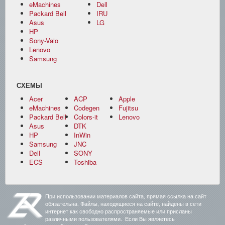
eMachines
Dell
Packard Bell
IRU
Asus
LG
HP
Sony-Vaio
Lenovo
Samsung
СХЕМЫ
Acer
ACP
Apple
eMachines
Codegen
Fujitsu
Packard Bell
Colors-it
Lenovo
Asus
DTK
HP
InWin
Samsung
JNC
Dell
SONY
ECS
Toshiba
При использовании материалов сайта, прямая ссылка на сайт
обязательна. Файлы, находящиеся на сайте, найдены в сети
интернет как свободно распространяемые или присланы
различными пользователями. Если Вы являетесь