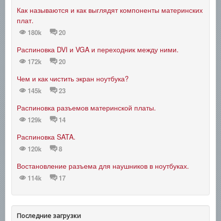
Как называются и как выглядят компоненты материнских
плат.
180k
20
Распиновка DVI и VGA и переходник между ними.
172k
20
Чем и как чистить экран ноутбука?
145k
23
Распиновка разъемов материнской платы.
129k
14
Распиновка SATA.
120k
8
Востановление разъема для наушников в ноутбуках.
114k
17
Последние загрузки