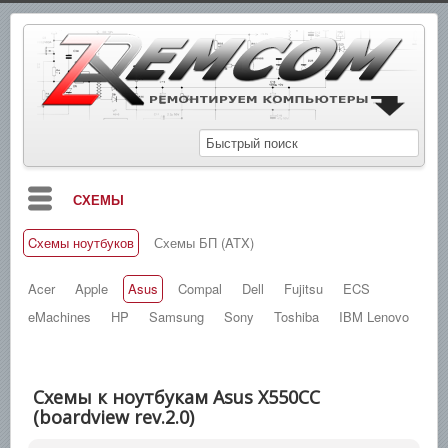
СХЕМЫ
Cхемы ноутбуков
Схемы БП (ATX)
БЛОГ
МАНУАЛЫ
Acer
Apple
Asus
Compal
Dell
Fujitsu
ECS
eMachines
HP
Samsung
Sony
Toshiba
IBM Lenovo
СПРАВОЧНИКИ
ЗАМЕТКИ
Схемы к ноутбукам Asus X550CC
НОВОСТИ
(boardview rev.2.0)
ПОИСК