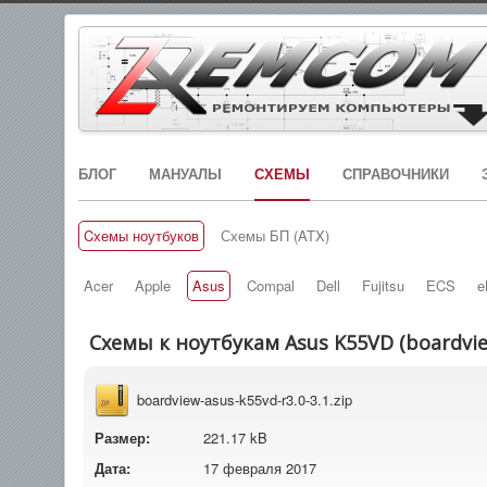
БЛОГ
МАНУАЛЫ
СХЕМЫ
СПРАВОЧНИКИ
Cхемы ноутбуков
Схемы БП (ATX)
Acer
Apple
Asus
Compal
Dell
Fujitsu
ECS
e
Схемы к ноутбукам Asus K55VD (boardview
boardview-asus-k55vd-r3.0-3.1.zip
Размер:
221.17 kB
Дата:
17 февраля 2017