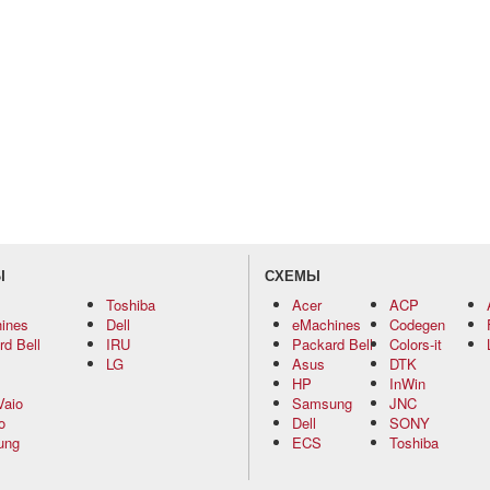
Ы
СХЕМЫ
Toshiba
Acer
ACP
ines
Dell
eMachines
Codegen
d Bell
IRU
Packard Bell
Colors-it
LG
Asus
DTK
HP
InWin
Vaio
Samsung
JNC
o
Dell
SONY
ung
ECS
Toshiba