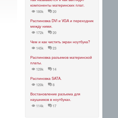
компоненты материнских плат.
180k
20
Распиновка DVI и VGA и переходник
между ними.
172k
20
Чем и как чистить экран ноутбука?
145k
23
Распиновка разъемов материнской
платы.
129k
14
Распиновка SATA.
120k
8
Востановление разъема для
наушников в ноутбуках.
114k
17