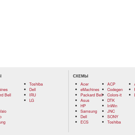
Ы
СХЕМЫ
Toshiba
Acer
ACP
ines
Dell
eMachines
Codegen
d Bell
IRU
Packard Bell
Colors-it
LG
Asus
DTK
HP
InWin
Vaio
Samsung
JNC
o
Dell
SONY
ung
ECS
Toshiba