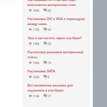
компоненты материнских плат.
180k
20
Распиновка DVI и VGA и переходник
между ними.
172k
20
Чем и как чистить экран ноутбука?
145k
23
Распиновка разъемов материнской
платы.
129k
14
Распиновка SATA.
120k
8
Востановление разъема для
наушников в ноутбуках.
114k
17