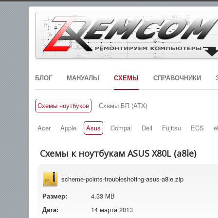
БЛОГ
МАНУАЛЫ
СХЕМЫ
СПРАВОЧНИКИ
Cхемы ноутбуков
Схемы БП (ATX)
Acer
Apple
Asus
Compal
Dell
Fujitsu
ECS
e
Схемы к ноутбукам ASUS X80L (a8le)
scheme-points-troubleshoting-asus-a8le.zip
Размер:
4.33 MB
Дата:
14 марта 2013