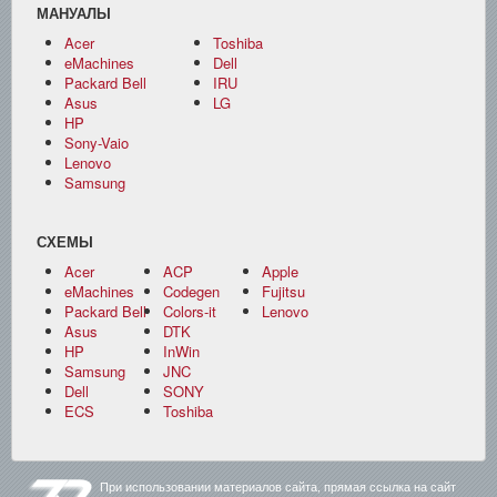
МАНУАЛЫ
Acer
Toshiba
eMachines
Dell
Packard Bell
IRU
Asus
LG
HP
Sony-Vaio
Lenovo
Samsung
СХЕМЫ
Acer
ACP
Apple
eMachines
Codegen
Fujitsu
Packard Bell
Colors-it
Lenovo
Asus
DTK
HP
InWin
Samsung
JNC
Dell
SONY
ECS
Toshiba
При использовании материалов сайта, прямая ссылка на сайт