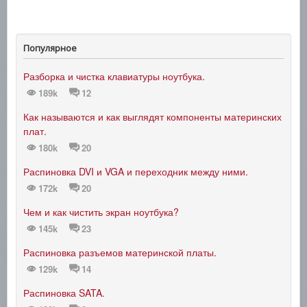
Популярное
Разборка и чистка клавиатуры ноутбука.
189k
12
Как называются и как выглядят компоненты материнских
плат.
180k
20
Распиновка DVI и VGA и переходник между ними.
172k
20
Чем и как чистить экран ноутбука?
145k
23
Распиновка разъемов материнской платы.
129k
14
Распиновка SATA.