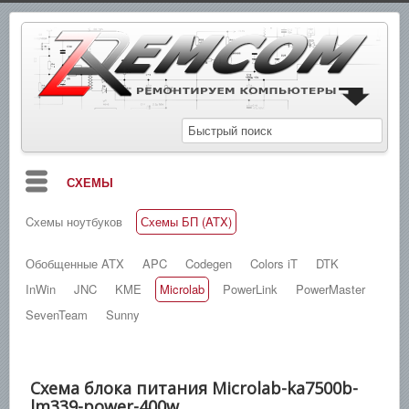
СХЕМЫ
Cхемы ноутбуков
Схемы БП (ATX)
БЛОГ
МАНУАЛЫ
Обобщенные ATX
APC
Codegen
Colors iT
DTK
InWin
JNC
KME
Microlab
PowerLink
PowerMaster
СПРАВОЧНИКИ
SevenTeam
Sunny
ЗАМЕТКИ
НОВОСТИ
Схема блока питания Microlab-ka7500b-
ПОИСК
lm339-power-400w