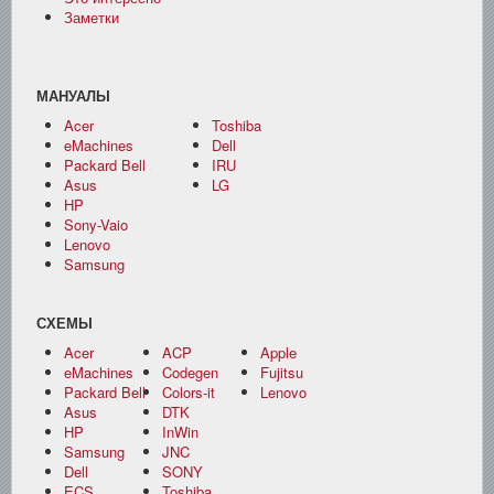
Заметки
МАНУАЛЫ
Acer
Toshiba
eMachines
Dell
Packard Bell
IRU
Asus
LG
HP
Sony-Vaio
Lenovo
Samsung
СХЕМЫ
Acer
ACP
Apple
eMachines
Codegen
Fujitsu
Packard Bell
Colors-it
Lenovo
Asus
DTK
HP
InWin
Samsung
JNC
Dell
SONY
ECS
Toshiba