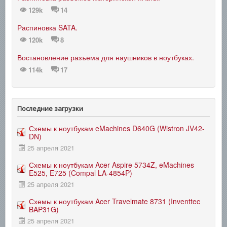
129k
14
Распиновка SATA.
120k
8
Востановление разъема для наушников в ноутбуках.
114k
17
Последние загрузки
Схемы к ноутбукам eMachines D640G (Wistron JV42-
DN)
25 апреля 2021
Схемы к ноутбукам Acer Aspire 5734Z, eMachines
E525, E725 (Compal LA-4854P)
25 апреля 2021
Схемы к ноутбукам Acer Travelmate 8731 (Inventtec
BAP31G)
25 апреля 2021