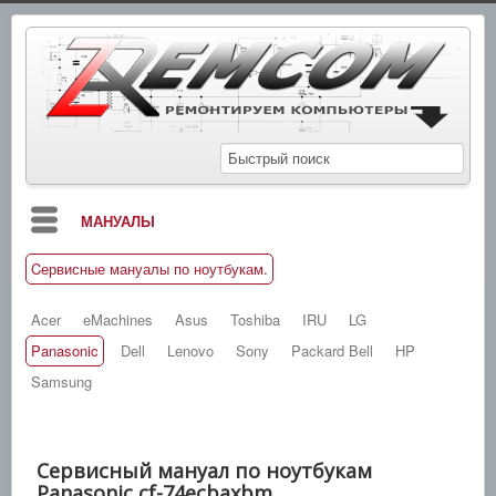
МАНУАЛЫ
Cервисные мануалы по ноутбукам.
БЛОГ
СХЕМЫ
Acer
eMachines
Asus
Toshiba
IRU
LG
Panasonic
Dell
Lenovo
Sony
Packard Bell
HP
СПРАВОЧНИКИ
Samsung
ЗАМЕТКИ
НОВОСТИ
Cервисный мануал по ноутбукам
ПОИСК
Panasonic cf-74ecbaxbm