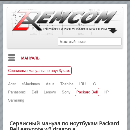
МАНУАЛЫ
Cервисные мануалы по ноутбукам.
БЛОГ
СХЕМЫ
Acer
eMachines
Asus
Toshiba
IRU
LG
Panasonic
Dell
Lenovo
Sony
Packard Bell
HP
СПРАВОЧНИКИ
Samsung
ЗАМЕТКИ
НОВОСТИ
Cервисный мануал по ноутбукам Packard
ПОИСК
Bell easynote w3 dragon a