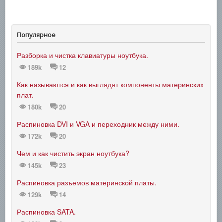
Популярное
Разборка и чистка клавиатуры ноутбука.
189k
12
Как называются и как выглядят компоненты материнских
плат.
180k
20
Распиновка DVI и VGA и переходник между ними.
172k
20
Чем и как чистить экран ноутбука?
145k
23
Распиновка разъемов материнской платы.
129k
14
Распиновка SATA.