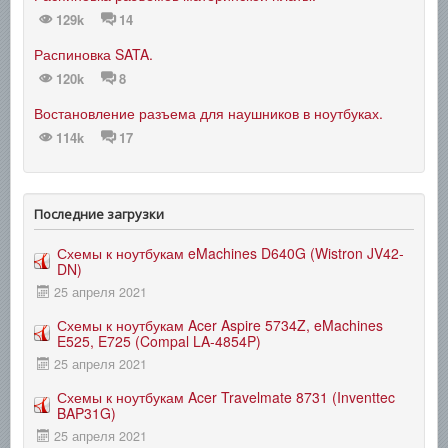
129k
14
Распиновка SATA.
120k
8
Востановление разъема для наушников в ноутбуках.
114k
17
Последние загрузки
Схемы к ноутбукам eMachines D640G (Wistron JV42-
DN)
25 апреля 2021
Схемы к ноутбукам Acer Aspire 5734Z, eMachines
E525, E725 (Compal LA-4854P)
25 апреля 2021
Схемы к ноутбукам Acer Travelmate 8731 (Inventtec
BAP31G)
25 апреля 2021