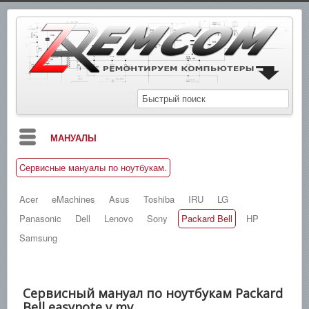
МАНУАЛЫ
Cервисные мануалы по ноутбукам.
БЛОГ
СХЕМЫ
Acer
eMachines
Asus
Toshiba
IRU
LG
Panasonic
Dell
Lenovo
Sony
Packard Bell
HP
СПРАВОЧНИКИ
Samsung
ЗАМЕТКИ
НОВОСТИ
Cервисный мануал по ноутбукам Packard
ПОИСК
Bell easynote v mv