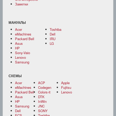
Заметки
МАНУАЛЫ
Acer
Toshiba
eMachines
Dell
Packard Bell
IRU
Asus
LG
HP
Sony-Vaio
Lenovo
Samsung
СХЕМЫ
Acer
ACP
Apple
eMachines
Codegen
Fujitsu
Packard Bell
Colors-it
Lenovo
Asus
DTK
HP
InWin
Samsung
JNC
Dell
SONY
ECS
Toshiba