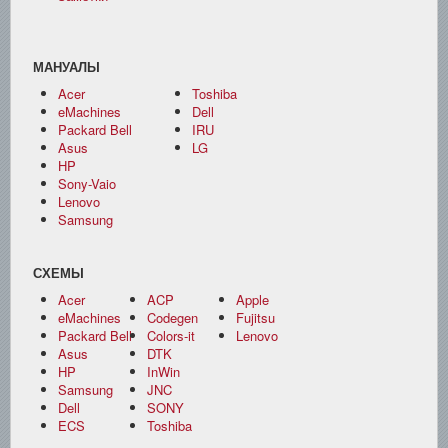
МАНУАЛЫ
Acer
Toshiba
eMachines
Dell
Packard Bell
IRU
Asus
LG
HP
Sony-Vaio
Lenovo
Samsung
СХЕМЫ
Acer
ACP
Apple
eMachines
Codegen
Fujitsu
Packard Bell
Colors-it
Lenovo
Asus
DTK
HP
InWin
Samsung
JNC
Dell
SONY
ECS
Toshiba