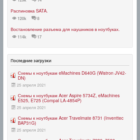
Распиновка SATA.
120k
8
Востановление разъема для наушников в ноутбуках.
114k
17
Последние загрузки
Схемы к ноутбукам eMachines D640G (Wistron JV42-
DN)
25 апреля 2021
Схемы к ноутбукам Acer Aspire 5734Z, eMachines
E525, E725 (Compal LA-4854P)
25 апреля 2021
Схемы к ноутбукам Acer Travelmate 8731 (Inventtec
BAP31G)
25 апреля 2021