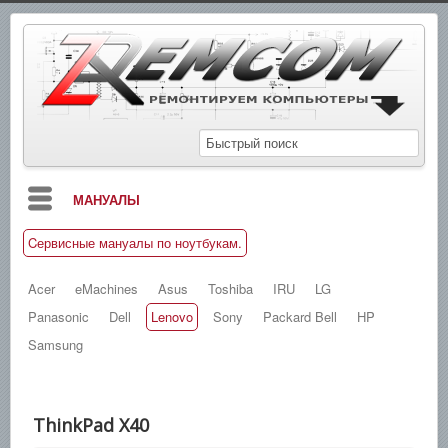
МАНУАЛЫ
Cервисные мануалы по ноутбукам.
БЛОГ
СХЕМЫ
Acer
eMachines
Asus
Toshiba
IRU
LG
Panasonic
Dell
Lenovo
Sony
Packard Bell
HP
СПРАВОЧНИКИ
Samsung
ЗАМЕТКИ
НОВОСТИ
ThinkPad X40
ПОИСК