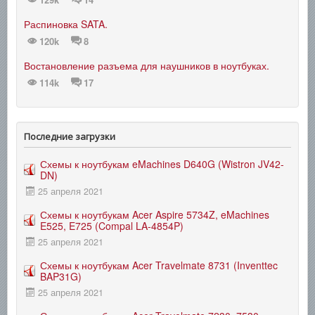
Распиновка SATA.
120k
8
Востановление разъема для наушников в ноутбуках.
114k
17
Последние загрузки
Схемы к ноутбукам eMachines D640G (Wistron JV42-
DN)
25 апреля 2021
Схемы к ноутбукам Acer Aspire 5734Z, eMachines
E525, E725 (Compal LA-4854P)
25 апреля 2021
Схемы к ноутбукам Acer Travelmate 8731 (Inventtec
BAP31G)
25 апреля 2021