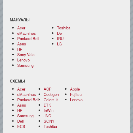
МАНУАЛЫ
Acer
Toshiba
eMachines
Dell
Packard Bell
IRU
Asus
LG
HP
Sony-Vaio
Lenovo
Samsung
СХЕМЫ
Acer
ACP
Apple
eMachines
Codegen
Fujitsu
Packard Bell
Colors-it
Lenovo
Asus
DTK
HP
InWin
Samsung
JNC
Dell
SONY
ECS
Toshiba