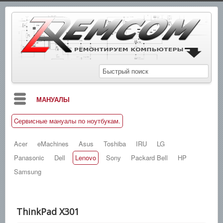
МАНУАЛЫ
Cервисные мануалы по ноутбукам.
БЛОГ
СХЕМЫ
Acer
eMachines
Asus
Toshiba
IRU
LG
Panasonic
Dell
Lenovo
Sony
Packard Bell
HP
СПРАВОЧНИКИ
Samsung
ЗАМЕТКИ
НОВОСТИ
ThinkPad X301
ПОИСК