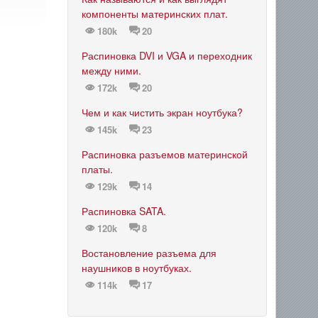
компоненты материнских плат.
180k
20
Распиновка DVI и VGA и переходник
между ними.
172k
20
Чем и как чистить экран ноутбука?
145k
23
Распиновка разъемов материнской
платы.
129k
14
Распиновка SATA.
120k
8
Востановление разъема для
наушников в ноутбуках.
114k
17