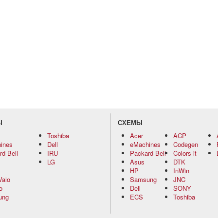
Ы
СХЕМЫ
Toshiba
Acer
ACP
ines
Dell
eMachines
Codegen
d Bell
IRU
Packard Bell
Colors-it
LG
Asus
DTK
HP
InWin
Vaio
Samsung
JNC
o
Dell
SONY
ung
ECS
Toshiba