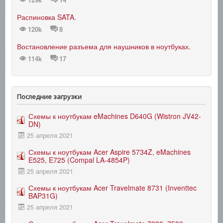
Распиновка SATA.
120k
8
Востановление разъема для наушников в ноутбуках.
114k
17
Последние загрузки
Схемы к ноутбукам eMachines D640G (Wistron JV42-
DN)
25 апреля 2021
Схемы к ноутбукам Acer Aspire 5734Z, eMachines
E525, E725 (Compal LA-4854P)
25 апреля 2021
Схемы к ноутбукам Acer Travelmate 8731 (Inventtec
BAP31G)
25 апреля 2021