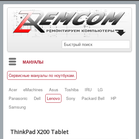
МАНУАЛЫ
Cервисные мануалы по ноутбукам.
БЛОГ
СХЕМЫ
Acer
eMachines
Asus
Toshiba
IRU
LG
Panasonic
Dell
Lenovo
Sony
Packard Bell
HP
СПРАВОЧНИКИ
Samsung
ЗАМЕТКИ
НОВОСТИ
ThinkPad X200 Tablet
ПОИСК