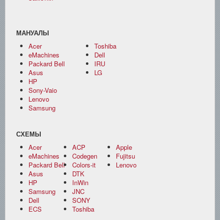
МАНУАЛЫ
Acer
Toshiba
eMachines
Dell
Packard Bell
IRU
Asus
LG
HP
Sony-Vaio
Lenovo
Samsung
СХЕМЫ
Acer
ACP
Apple
eMachines
Codegen
Fujitsu
Packard Bell
Colors-it
Lenovo
Asus
DTK
HP
InWin
Samsung
JNC
Dell
SONY
ECS
Toshiba