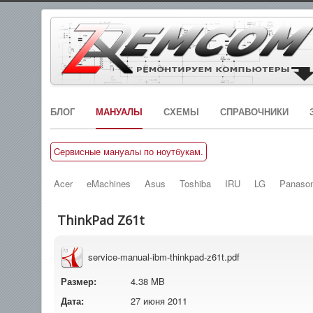
БЛОГ
МАНУАЛЫ
СХЕМЫ
СПРАВОЧНИКИ
Cервисные мануалы по ноутбукам.
Acer
eMachines
Asus
Toshiba
IRU
LG
Panason
ThinkPad Z61t
service-manual-ibm-thinkpad-z61t.pdf
Размер:
4.38 MB
Дата:
27 июня 2011