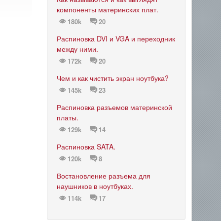
компоненты материнских плат.
180k
20
Распиновка DVI и VGA и переходник
между ними.
172k
20
Чем и как чистить экран ноутбука?
145k
23
Распиновка разъемов материнской
платы.
129k
14
Распиновка SATA.
120k
8
Востановление разъема для
наушников в ноутбуках.
114k
17