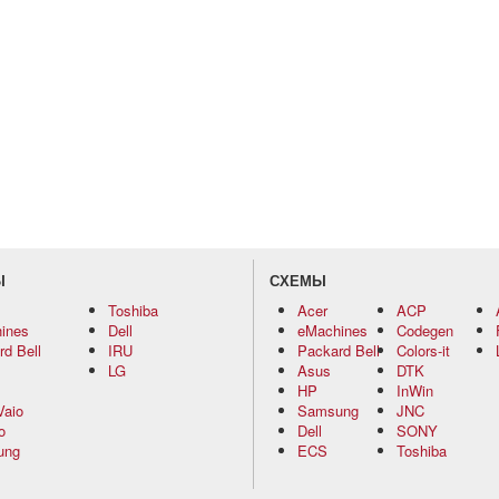
Ы
СХЕМЫ
Toshiba
Acer
ACP
ines
Dell
eMachines
Codegen
d Bell
IRU
Packard Bell
Colors-it
LG
Asus
DTK
HP
InWin
Vaio
Samsung
JNC
o
Dell
SONY
ung
ECS
Toshiba