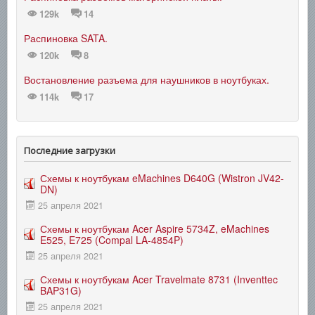
129k
14
Распиновка SATA.
120k
8
Востановление разъема для наушников в ноутбуках.
114k
17
Последние загрузки
Схемы к ноутбукам eMachines D640G (Wistron JV42-
DN)
25 апреля 2021
Схемы к ноутбукам Acer Aspire 5734Z, eMachines
E525, E725 (Compal LA-4854P)
25 апреля 2021
Схемы к ноутбукам Acer Travelmate 8731 (Inventtec
BAP31G)
25 апреля 2021