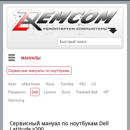
МАНУАЛЫ
Cервисные мануалы по ноутбукам.
БЛОГ
СХЕМЫ
Acer
eMachines
Asus
Toshiba
IRU
LG
Panasonic
Dell
Lenovo
Sony
Packard Bell
HP
СПРАВОЧНИКИ
Samsung
ЗАМЕТКИ
НОВОСТИ
Cервисный мануал по ноутбукам Dell
ПОИСК
Latitude x200