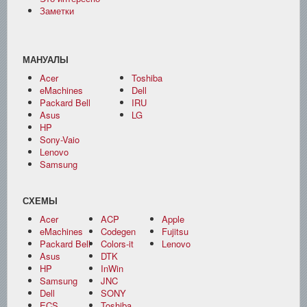
Заметки
МАНУАЛЫ
Acer
Toshiba
eMachines
Dell
Packard Bell
IRU
Asus
LG
HP
Sony-Vaio
Lenovo
Samsung
СХЕМЫ
Acer
ACP
Apple
eMachines
Codegen
Fujitsu
Packard Bell
Colors-it
Lenovo
Asus
DTK
HP
InWin
Samsung
JNC
Dell
SONY
ECS
Toshiba