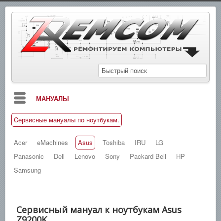
МАНУАЛЫ
Cервисные мануалы по ноутбукам.
БЛОГ
СХЕМЫ
Acer
eMachines
Asus
Toshiba
IRU
LG
Panasonic
Dell
Lenovo
Sony
Packard Bell
HP
СПРАВОЧНИКИ
Samsung
ЗАМЕТКИ
НОВОСТИ
Сервисный мануал к ноутбукам Asus
ПОИСК
Z9200K