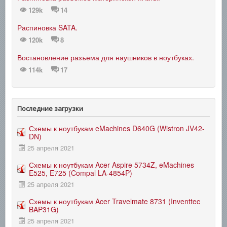
129k
14
Распиновка SATA.
120k
8
Востановление разъема для наушников в ноутбуках.
114k
17
Последние загрузки
Схемы к ноутбукам eMachines D640G (Wistron JV42-
DN)
25 апреля 2021
Схемы к ноутбукам Acer Aspire 5734Z, eMachines
E525, E725 (Compal LA-4854P)
25 апреля 2021
Схемы к ноутбукам Acer Travelmate 8731 (Inventtec
BAP31G)
25 апреля 2021