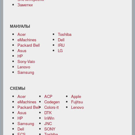
Заметки
МАНУАЛЫ
Acer
Toshiba
eMachines
Dell
Packard Bell
IRU
Asus
LG
HP
Sony-Vaio
Lenovo
Samsung
СХЕМЫ
Acer
ACP
Apple
eMachines
Codegen
Fujitsu
Packard Bell
Colors-it
Lenovo
Asus
DTK
HP
InWin
Samsung
JNC
Dell
SONY
ECS
Toshiba