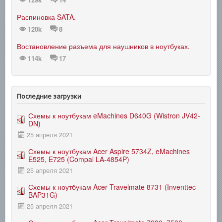
Распиновка SATA.
120k
8
Востановление разъема для наушников в ноутбуках.
114k
17
Последние загрузки
Схемы к ноутбукам eMachines D640G (Wistron JV42-
DN)
25 апреля 2021
Схемы к ноутбукам Acer Aspire 5734Z, eMachines
E525, E725 (Compal LA-4854P)
25 апреля 2021
Схемы к ноутбукам Acer Travelmate 8731 (Inventtec
BAP31G)
25 апреля 2021