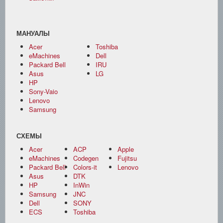
МАНУАЛЫ
Acer
Toshiba
eMachines
Dell
Packard Bell
IRU
Asus
LG
HP
Sony-Vaio
Lenovo
Samsung
СХЕМЫ
Acer
ACP
Apple
eMachines
Codegen
Fujitsu
Packard Bell
Colors-it
Lenovo
Asus
DTK
HP
InWin
Samsung
JNC
Dell
SONY
ECS
Toshiba