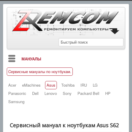
МАНУАЛЫ
Cервисные мануалы по ноутбукам.
БЛОГ
СХЕМЫ
Acer
eMachines
Asus
Toshiba
IRU
LG
Panasonic
Dell
Lenovo
Sony
Packard Bell
HP
СПРАВОЧНИКИ
Samsung
ЗАМЕТКИ
НОВОСТИ
Сервисный мануал к ноутбукам Asus S62
ПОИСК