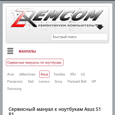
МАНУАЛЫ
Cервисные мануалы по ноутбукам.
БЛОГ
СХЕМЫ
Acer
eMachines
Asus
Toshiba
IRU
LG
Panasonic
Dell
Lenovo
Sony
Packard Bell
HP
СПРАВОЧНИКИ
Samsung
ЗАМЕТКИ
НОВОСТИ
Сервисный мануал к ноутбукам Asus S1
ПОИСК
P1