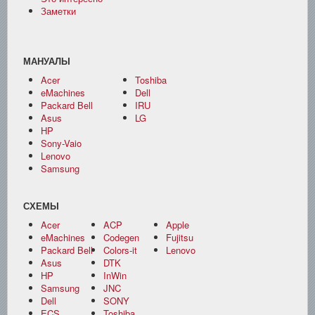
Заметки
МАНУАЛЫ
Acer
Toshiba
eMachines
Dell
Packard Bell
IRU
Asus
LG
HP
Sony-Vaio
Lenovo
Samsung
СХЕМЫ
Acer
ACP
Apple
eMachines
Codegen
Fujitsu
Packard Bell
Colors-it
Lenovo
Asus
DTK
HP
InWin
Samsung
JNC
Dell
SONY
ECS
Toshiba