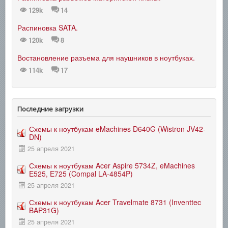
129k
14
Распиновка SATA.
120k
8
Востановление разъема для наушников в ноутбуках.
114k
17
Последние загрузки
Схемы к ноутбукам eMachines D640G (Wistron JV42-
DN)
25 апреля 2021
Схемы к ноутбукам Acer Aspire 5734Z, eMachines
E525, E725 (Compal LA-4854P)
25 апреля 2021
Схемы к ноутбукам Acer Travelmate 8731 (Inventtec
BAP31G)
25 апреля 2021