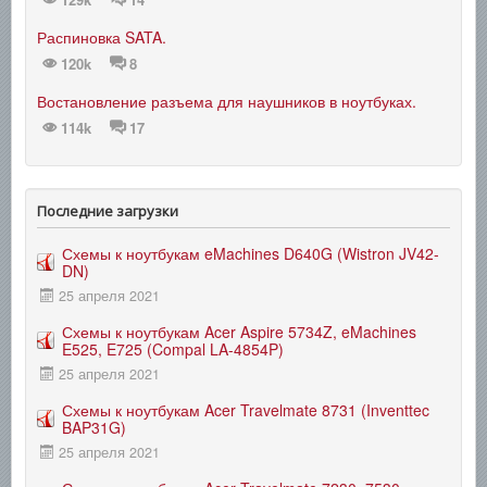
Распиновка SATA.
120k
8
Востановление разъема для наушников в ноутбуках.
114k
17
Последние загрузки
Схемы к ноутбукам eMachines D640G (Wistron JV42-
DN)
25 апреля 2021
Схемы к ноутбукам Acer Aspire 5734Z, eMachines
E525, E725 (Compal LA-4854P)
25 апреля 2021
Схемы к ноутбукам Acer Travelmate 8731 (Inventtec
BAP31G)
25 апреля 2021