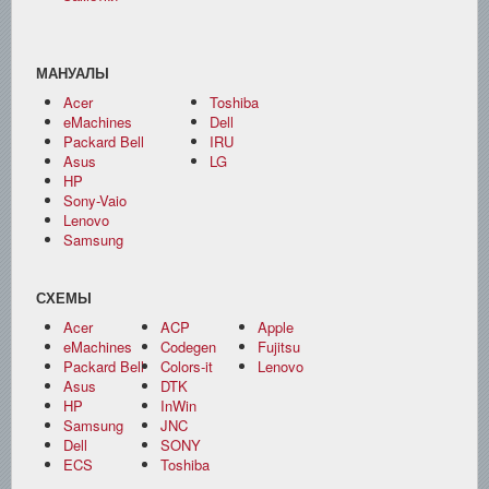
МАНУАЛЫ
Acer
Toshiba
eMachines
Dell
Packard Bell
IRU
Asus
LG
HP
Sony-Vaio
Lenovo
Samsung
СХЕМЫ
Acer
ACP
Apple
eMachines
Codegen
Fujitsu
Packard Bell
Colors-it
Lenovo
Asus
DTK
HP
InWin
Samsung
JNC
Dell
SONY
ECS
Toshiba