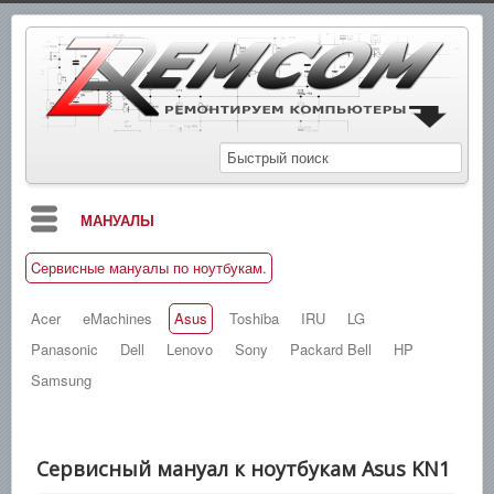
МАНУАЛЫ
Cервисные мануалы по ноутбукам.
БЛОГ
СХЕМЫ
Acer
eMachines
Asus
Toshiba
IRU
LG
Panasonic
Dell
Lenovo
Sony
Packard Bell
HP
СПРАВОЧНИКИ
Samsung
ЗАМЕТКИ
НОВОСТИ
Сервисный мануал к ноутбукам Asus KN1
ПОИСК