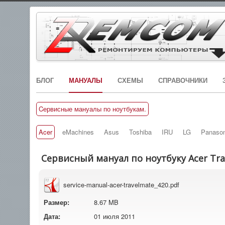
БЛОГ
МАНУАЛЫ
СХЕМЫ
СПРАВОЧНИКИ
Cервисные мануалы по ноутбукам.
Acer
eMachines
Asus
Toshiba
IRU
LG
Panason
Сервисный мануал по ноутбуку Acer Tra
service-manual-acer-travelmate_420.pdf
Размер:
8.67 MB
Дата:
01 июля 2011