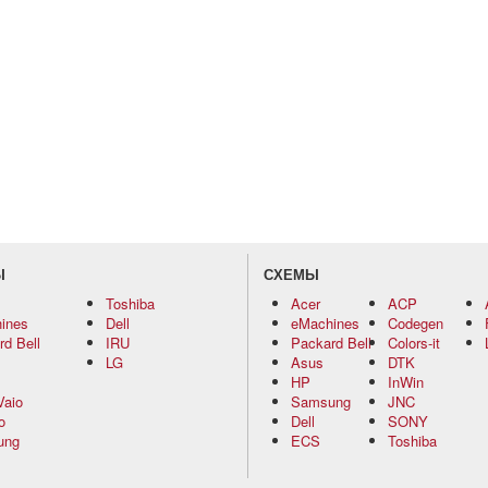
Ы
СХЕМЫ
Toshiba
Acer
ACP
ines
Dell
eMachines
Codegen
d Bell
IRU
Packard Bell
Colors-it
LG
Asus
DTK
HP
InWin
Vaio
Samsung
JNC
o
Dell
SONY
ung
ECS
Toshiba