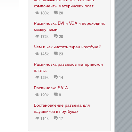
компоненты материнских плат.
180k
20
Распиновка DVI и VGA и переходник
между ними.
172k
20
Чем и как чистить экран ноутбука?
145k
23
Распиновка разъемов материнской
платы.
129k
14
Распиновка SATA.
120k
8
Востановление разъема для
наушников в ноутбуках.
114k
17