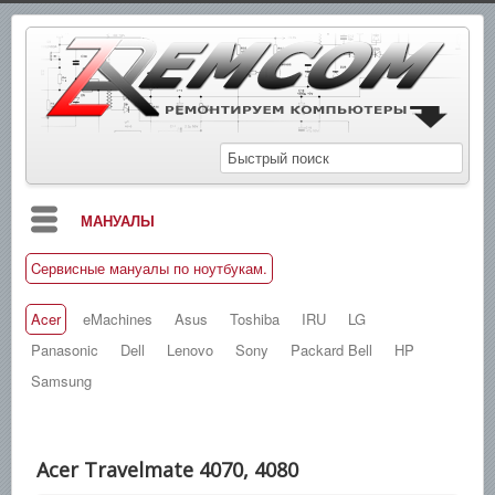
МАНУАЛЫ
Cервисные мануалы по ноутбукам.
БЛОГ
СХЕМЫ
Acer
eMachines
Asus
Toshiba
IRU
LG
Panasonic
Dell
Lenovo
Sony
Packard Bell
HP
СПРАВОЧНИКИ
Samsung
ЗАМЕТКИ
НОВОСТИ
Acer Travelmate 4070, 4080
ПОИСК