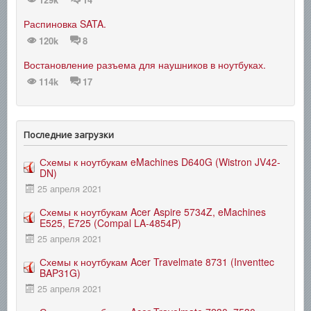
Распиновка SATA.
120k
8
Востановление разъема для наушников в ноутбуках.
114k
17
Последние загрузки
Схемы к ноутбукам eMachines D640G (Wistron JV42-
DN)
25 апреля 2021
Схемы к ноутбукам Acer Aspire 5734Z, eMachines
E525, E725 (Compal LA-4854P)
25 апреля 2021
Схемы к ноутбукам Acer Travelmate 8731 (Inventtec
BAP31G)
25 апреля 2021