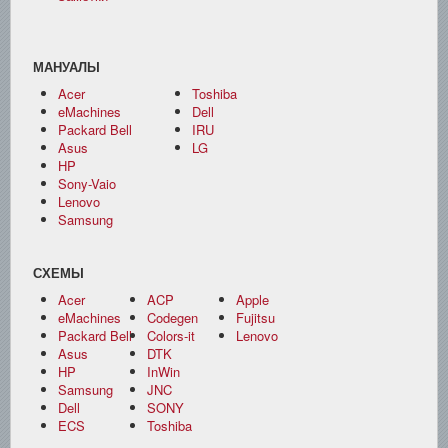
МАНУАЛЫ
Acer
Toshiba
eMachines
Dell
Packard Bell
IRU
Asus
LG
HP
Sony-Vaio
Lenovo
Samsung
СХЕМЫ
Acer
ACP
Apple
eMachines
Codegen
Fujitsu
Packard Bell
Colors-it
Lenovo
Asus
DTK
HP
InWin
Samsung
JNC
Dell
SONY
ECS
Toshiba