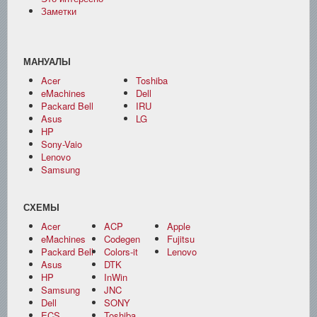
Заметки
МАНУАЛЫ
Acer
Toshiba
eMachines
Dell
Packard Bell
IRU
Asus
LG
HP
Sony-Vaio
Lenovo
Samsung
СХЕМЫ
Acer
ACP
Apple
eMachines
Codegen
Fujitsu
Packard Bell
Colors-it
Lenovo
Asus
DTK
HP
InWin
Samsung
JNC
Dell
SONY
ECS
Toshiba