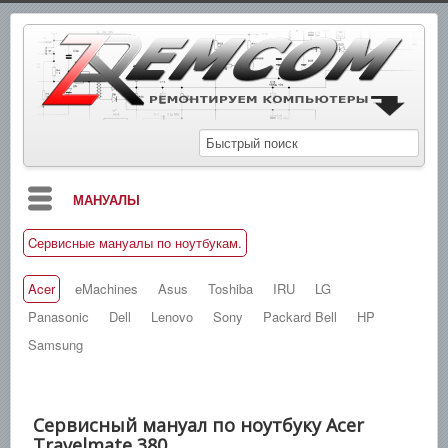
МАНУАЛЫ
Cервисные мануалы по ноутбукам.
БЛОГ
СХЕМЫ
Acer
eMachines
Asus
Toshiba
IRU
LG
Panasonic
Dell
Lenovo
Sony
Packard Bell
HP
СПРАВОЧНИКИ
Samsung
ЗАМЕТКИ
НОВОСТИ
Сервисный мануал по ноутбуку Acer
ПОИСК
Travelmate 380