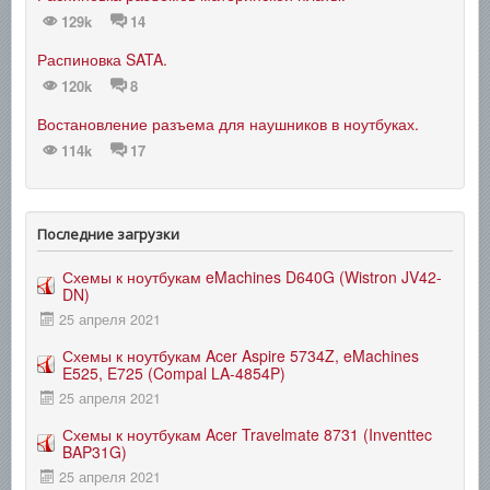
129k
14
Распиновка SATA.
120k
8
Востановление разъема для наушников в ноутбуках.
114k
17
Последние загрузки
Схемы к ноутбукам eMachines D640G (Wistron JV42-
DN)
25 апреля 2021
Схемы к ноутбукам Acer Aspire 5734Z, eMachines
E525, E725 (Compal LA-4854P)
25 апреля 2021
Схемы к ноутбукам Acer Travelmate 8731 (Inventtec
BAP31G)
25 апреля 2021