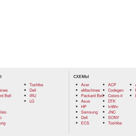
Ы
СХЕМЫ
Toshiba
Acer
ACP
ines
Dell
eMachines
Codegen
d Bell
IRU
Packard Bell
Colors-it
LG
Asus
DTK
HP
InWin
Vaio
Samsung
JNC
o
Dell
SONY
ung
ECS
Toshiba