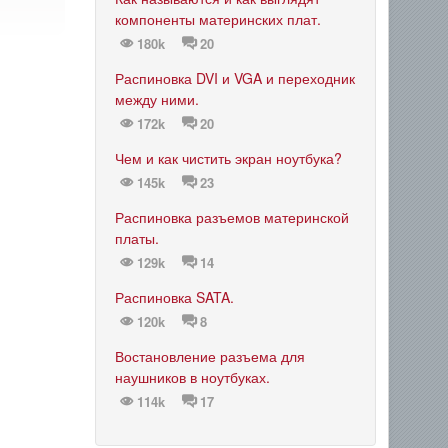
компоненты материнских плат.
180k
20
Распиновка DVI и VGA и переходник
между ними.
172k
20
Чем и как чистить экран ноутбука?
145k
23
Распиновка разъемов материнской
платы.
129k
14
Распиновка SATA.
120k
8
Востановление разъема для
наушников в ноутбуках.
114k
17