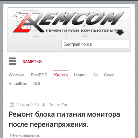
ЗАМЕТКИ
Windows
FreeBSD
Железо
Ubuntu
Git
Cisco
БЛОГ
VirtualBox
SQL
МАНУАЛЫ
СХЕМЫ
28 мая 2020
Dmitry Zar
СПРАВОЧНИКИ
Ремонт блока питания монитора
после перенапряжения.
НОВОСТИ
ПОИСК
# Не компьютеры