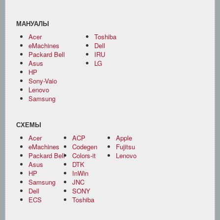
МАНУАЛЫ
Acer
Toshiba
eMachines
Dell
Packard Bell
IRU
Asus
LG
HP
Sony-Vaio
Lenovo
Samsung
СХЕМЫ
Acer
ACP
Apple
eMachines
Codegen
Fujitsu
Packard Bell
Colors-it
Lenovo
Asus
DTK
HP
InWin
Samsung
JNC
Dell
SONY
ECS
Toshiba