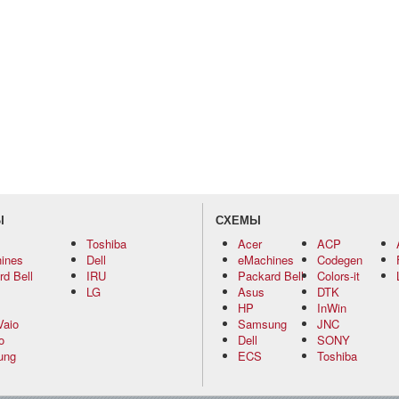
Ы
СХЕМЫ
Toshiba
Acer
ACP
ines
Dell
eMachines
Codegen
d Bell
IRU
Packard Bell
Colors-it
LG
Asus
DTK
HP
InWin
Vaio
Samsung
JNC
o
Dell
SONY
ung
ECS
Toshiba