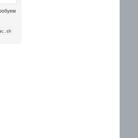
пробуем
ac.sh