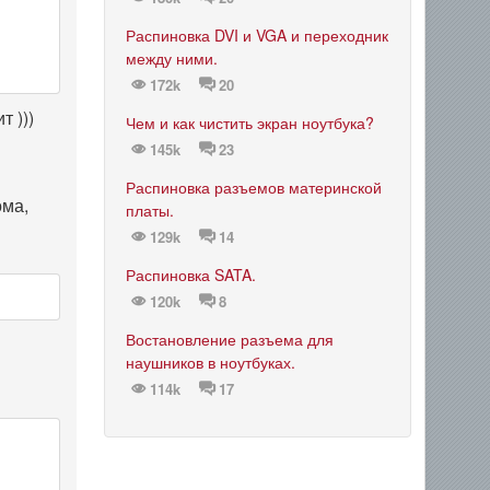
Распиновка DVI и VGA и переходник
между ними.
172k
20
т )))
Чем и как чистить экран ноутбука?
145k
23
Распиновка разъемов материнской
ома,
платы.
129k
14
Распиновка SATA.
120k
8
Востановление разъема для
наушников в ноутбуках.
114k
17