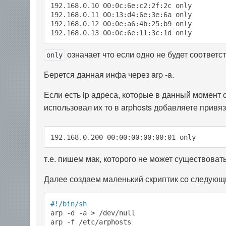
192.168.0.10 00:0c:6e:c2:2f:2c only

192.168.0.11 00:13:d4:6e:3e:6a only

192.168.0.12 00:0e:a6:4b:25:b9 only

192.168.0.13 00:0c:6e:11:3c:1d only
означает что если одно не будет соответст
only
Берется данная инфа через arp -a.
Если есть ip адреса, которые в данный момент 
использовал их то в arphosts добавляете привя
192.168.0.200 00:00:00:00:00:01 only
т.е. пишем мак, которого не может существовать 
Далее создаем маленький скриптик со следую
#!/bin/sh
arp -d -a > /dev/null

arp -f /etc/arphosts