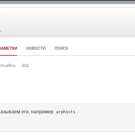
ЗАМЕТКИ
НОВОСТИ
ПОИСК
irtualBox
SQL
называем его, например
.
arphosts