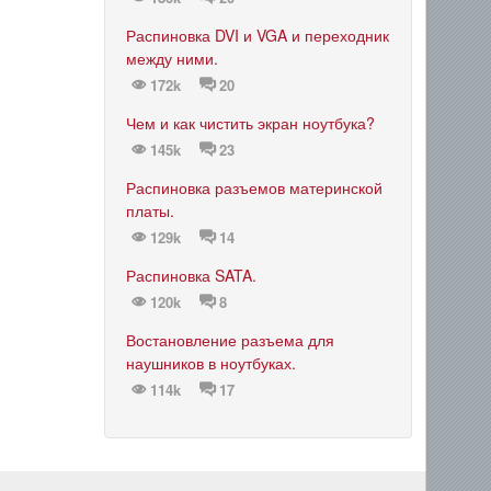
Распиновка DVI и VGA и переходник
между ними.
172k
20
Чем и как чистить экран ноутбука?
145k
23
Распиновка разъемов материнской
платы.
129k
14
Распиновка SATA.
120k
8
Востановление разъема для
наушников в ноутбуках.
114k
17