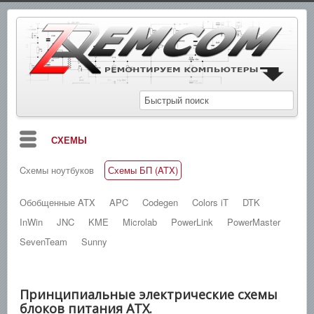
СХЕМЫ
Cхемы ноутбуков
Схемы БП (ATX)
БЛОГ
МАНУАЛЫ
Обобщенные ATX
APC
Codegen
Colors iT
DTK
InWin
JNC
KME
Microlab
PowerLink
PowerMaster
СПРАВОЧНИКИ
SevenTeam
Sunny
ЗАМЕТКИ
НОВОСТИ
Принципиальные электрические схемы
ПОИСК
блоков питания ATX.