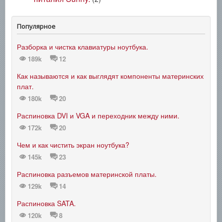
Популярное
Разборка и чистка клавиатуры ноутбука.
189k
12
Как называются и как выглядят компоненты материнских
плат.
180k
20
Распиновка DVI и VGA и переходник между ними.
172k
20
Чем и как чистить экран ноутбука?
145k
23
Распиновка разъемов материнской платы.
129k
14
Распиновка SATA.
120k
8