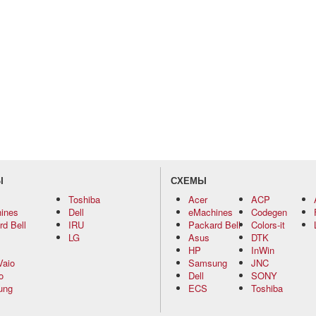
Ы
СХЕМЫ
Toshiba
Acer
ACP
ines
Dell
eMachines
Codegen
d Bell
IRU
Packard Bell
Colors-it
LG
Asus
DTK
HP
InWin
Vaio
Samsung
JNC
o
Dell
SONY
ung
ECS
Toshiba