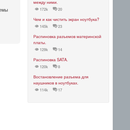
между ними.
хемы
172k
20
Чем и как чистить экран ноутбука?
145k
23
Распиновка разъемов материнской
платы.
129k
14
Распиновка SATA.
120k
8
Востановление разъема для
наушников в ноутбуках.
114k
17