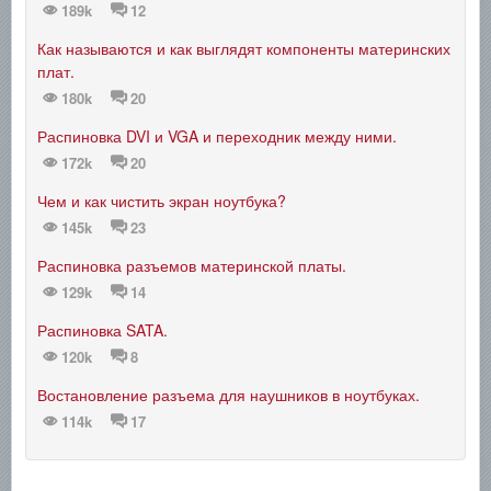
189k
12
Как называются и как выглядят компоненты материнских
плат.
180k
20
Распиновка DVI и VGA и переходник между ними.
172k
20
Чем и как чистить экран ноутбука?
145k
23
Распиновка разъемов материнской платы.
129k
14
Распиновка SATA.
120k
8
Востановление разъема для наушников в ноутбуках.
114k
17