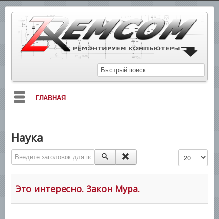
ГЛАВНАЯ
БЛОГ
Наука
МАНУАЛЫ
Введите заголовок для поиска...
Кол-во строк:
СХЕМЫ
СПРАВОЧНИКИ
Это интересно. Закон Мура.
ЗАМЕТКИ
НОВОСТИ