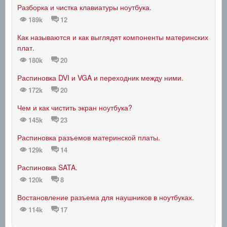
Разборка и чистка клавиатуры ноутбука.
189k
12
Как называются и как выглядят компоненты материнских
плат.
180k
20
Распиновка DVI и VGA и переходник между ними.
172k
20
Чем и как чистить экран ноутбука?
145k
23
Распиновка разъемов материнской платы.
129k
14
Распиновка SATA.
120k
8
Востановление разъема для наушников в ноутбуках.
114k
17