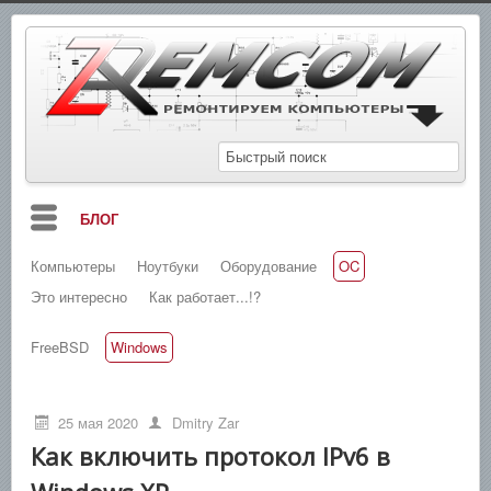
БЛОГ
Компьютеры
Ноутбуки
Оборудование
OC
МАНУАЛЫ
Это интересно
Как работает...!?
СХЕМЫ
FreeBSD
Windows
СПРАВОЧНИКИ
ЗАМЕТКИ
25 мая 2020
Dmitry Zar
НОВОСТИ
Как включить протокол IPv6 в
ПОИСК