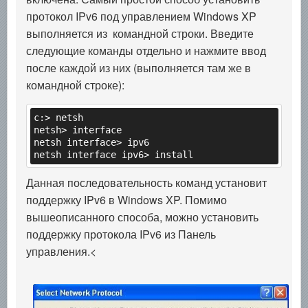
протокол IPv6 под управлением Windows XP
выполняется из командной строки. Введите
следующие команды отдельно и нажмите ввод
после каждой из них (выполняется там же в
командной строке):
c:> netsh

netsh> interface

netsh interface> ipv6

netsh interface ipv6> install
Данная последовательность команд установит
поддержку IPv6 в Windows XP. Помимо
вышеописанного способа, можно установить
поддержку протокола IPv6 из Панель
управления.<