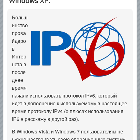
Windows XP.
Больш
инство
прова
йдеро
в
Интер
нета в
после
днее
время
начали использовать протокол IPv6, который
идет в дополнение к используемому в настоящее
время протоколу IPv4 (о плюсах использования
IP6 я расскажу в другой раз).
В Windows Vista и Windows 7 пользователям не
нужно настраивать свою операционную систему