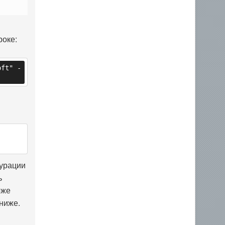
роке:
oft" -
гурации
ь
оже
ниже.