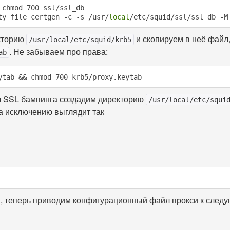
 chmod 700 ssl/ssl_db
ty_file_certgen -c -s /usr/
local
/etc/squid/ssl/ssl_db -M
кторию
и скопируем в неё файл
/usr/local/etc/squid/krb5
. Не забываем про права:
ab
ytab && chmod 700 krb5/proxy.keytab
з SSL бампинга создадим директорию
/usr/local/etc/squi
а исключению выглядит так
и, теперь приводим конфигурационный файл прокси к след