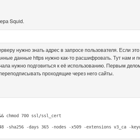
ера Squid.
ерверу нужно знать адрес в запросе пользователя. Если это
ванные данные https нужно как-то расшифровать. Тут нам и 
начала нужно подговиться к её использованию. Первым дело
 переподписывать проходящие через него сайты.
&& chmod 700 ssl/ssl_cert
48 -sha256 -days 365 -nodes -x509 -extensions v3_ca -key