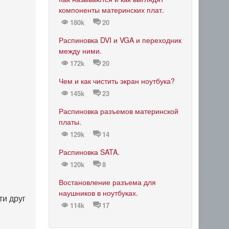
компоненты материнских плат.
180k
20
Распиновка DVI и VGA и переходник
между ними.
172k
20
Чем и как чистить экран ноутбука?
145k
23
Распиновка разъемов материнской
платы.
129k
14
Распиновка SATA.
120k
8
Востановление разъема для
наушников в ноутбуках.
и друг
114k
17