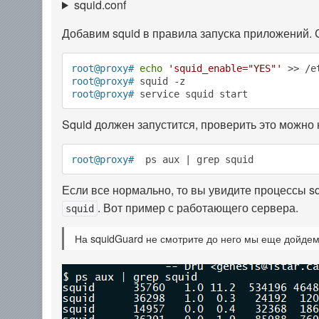
squid.conf
Добавим squid в правила запуска приложений. 
root@proxy#
echo
'squid_enable="YES"'
 >> /e
root@proxy#
 squid -z
root@proxy#
 service squid start
Squid должен запустится, проверить это можно
root@proxy#
  ps aux | grep squid
Если все нормально, то вы увидите процессы sq
. Вот пример с работающего сервера.
squid
На squidGuard не смотрите до него мы еще дойдем