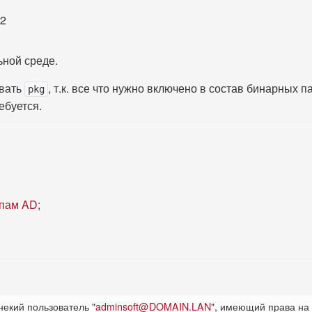
r2
ьной среде.
овать
, т.к. все что нужно включено в состав бинарных п
pkg
ебуется.
ппам AD
;
некий пользователь "
adminsoft@DOMAIN.LAN
", имеющий права на