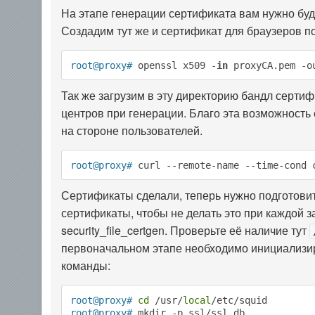
На этапе генерации сертификата вам нужно бу
Создадим тут же и сертификат для браузеров п
root@proxy#
 openssl x509 -
in
 proxyCA.pem -o
Так же загрузим в эту директорию бандл серти
центров при генерации. Благо эта возможность 
на стороне пользователей.
root@proxy#
 curl --remote-name --time-cond 
Сертификаты сделали, теперь нужно подготови
сертификаты, чтобы не делать это при каждой за
security_file_certgen. Проверьте её наличие тут
первоначальном этапе необходимо инициализир
команды:
root@proxy#
cd
 /usr/
local
/etc/squid
root@proxy#
 mkdir -p ssl/ssl_db