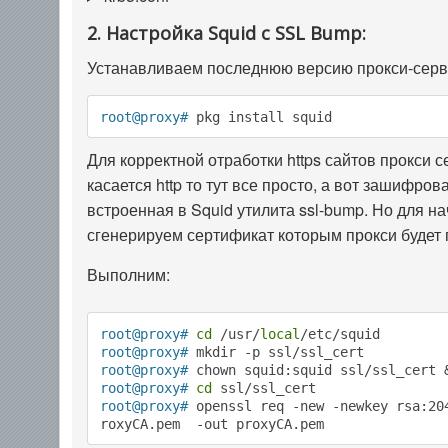
2. Настройка Squid с SSL Bump:
Устанавливаем последнюю версию прокси-серв
root@proxy#
 pkg install squid
Для корректной отработки https сайтов прокси с
касается http то тут все просто, а вот зашифро
встроенная в Squid утилита ssl-bump. Но для 
сгенерируем сертификат которым прокси будет
Выполним:
root@proxy#
cd
 /usr/
local
/etc/squid
root@proxy#
 mkdir -p ssl/ssl_cert
root@proxy#
 chown squid:squid ssl/ssl_cert 
root@proxy#
cd
 ssl/ssl_cert
root@proxy#
 openssl req -new -newkey rsa:20
roxyCA.pem  -out proxyCA.pem