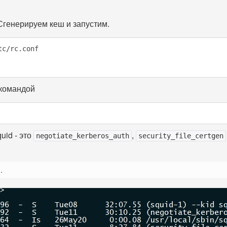
Сгенерируем кеш и запустим.
tc/rc.conf
 командой
uid - это
,
negotiate_kerberos_auth
security_file_certgen
.