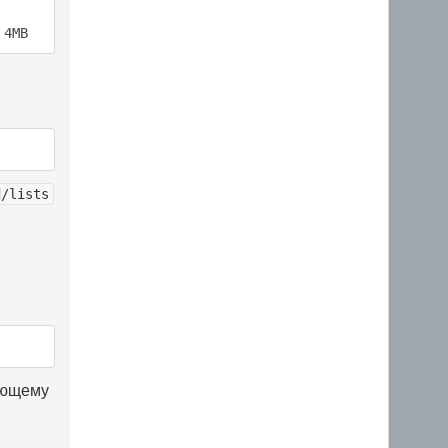
 4MB
,
d/lists
ующему