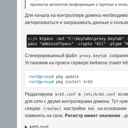
просмотр каталогов (информации о группах и пользо
Для начала на контроллере домена необходимо 
авторизоваться и запрашивать данные о пользо
c:/> ktpass -out "C:\keytabs\proxy.keytab" 
pass "adminsoftpass" -crypto "All" -ptype "
Сгенерированный файл
сохраняе
proxy.keytab
Установим на прокси сервере kerberos (пакет krb
root@proxy#
 pkg update
root@proxy#
 pkg install krb5
Редактируем
в
если
krb5.conf
/etc/krb5.conf
для сети с двумя контролерами домена. Тут ну
секцию
настройки
на основании 
[realms]
kdc
поменять на свое.
Регистр имеет значение
- д
krb5.conf