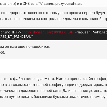
вателях) и в DNS есть "А" запись proxy.domain.lan.
сгенерировать ключ по которому наш прокси-сервер будет
вателе, выполняем на контроллере домена в командной ст
-princ HTTP/
proxy.domain.lan@DOMAIN.LAN
 -mapuser "admins
KRB5_NT_PRINCIPAL"
м он нам ещё понадобится.
5).
 такого файла нет создаем его. Ниже я привел файл конфи
жно в зависимости от вашей конфигурации подредактироват
количества доменов в вашей сети. Да и название домена т
омен нужно писать большими буквами аналогично примеру 