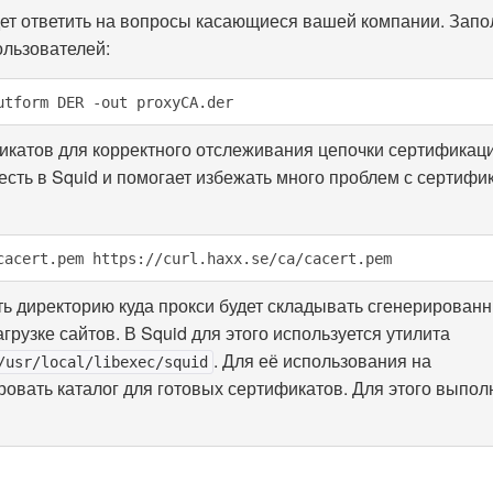
дет ответить на вопросы касающиеся вашей компании. Запо
ользователей:
utform DER -out proxyCA.der
фикатов для корректного отслеживания цепочки сертифика
есть в Squid и помогает избежать много проблем с сертифи
cacert.pem https://curl.haxx.se/ca/cacert.pem
ть директорию куда прокси будет складывать сгенерирован
грузке сайтов. В Squid для этого используется утилита
. Для её использования на
/usr/local/libexec/squid
овать каталог для готовых сертификатов. Для этого выпо