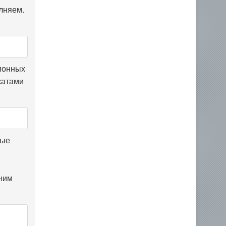
лняем.
ционных
катами
ные
лним