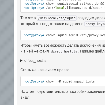
root@proxy#
 chown squid:squid ssl/ssl_db &&
root@proxy#
 /usr/
local
/libexec/squid/securi
Там же в
создадим дире
/usr/local/etc/squid
который мы подготовили на домене
proxy.keyt
root@proxy#
 chown squid:squid krb5/proxy.ke
Чтобы иметь возможность делать исключения и
и в ней же файл
. Пример файл
direct_host.ls
direct_host.ls
Опять же назначаем права:
root@proxy#
 chown -R squid:squid lists
На этом подготовительные настройки закончил
виду: