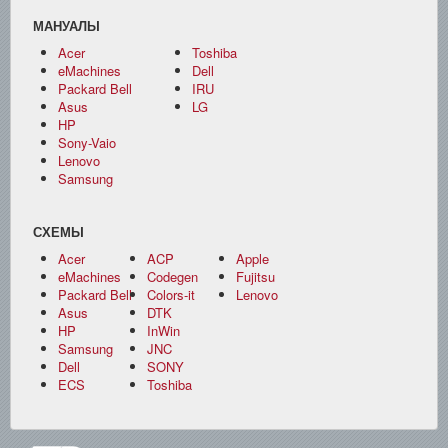
МАНУАЛЫ
Acer
Toshiba
eMachines
Dell
Packard Bell
IRU
Asus
LG
HP
Sony-Vaio
Lenovo
Samsung
СХЕМЫ
Acer
ACP
Apple
eMachines
Codegen
Fujitsu
Packard Bell
Colors-it
Lenovo
Asus
DTK
HP
InWin
Samsung
JNC
Dell
SONY
ECS
Toshiba