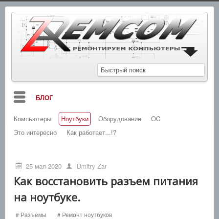
БЛОГ
Компьютеры
Ноутбуки
Оборудование
OC
МАНУАЛЫ
Это интересно
Как работает...!?
СХЕМЫ
СПРАВОЧНИКИ
25 мая 2020
Dmitry Zar
ЗАМЕТКИ
Как восстановить разъем питания
на ноутбуке.
НОВОСТИ
ПОИСК
# Разъемы
# Ремонт ноутбуков