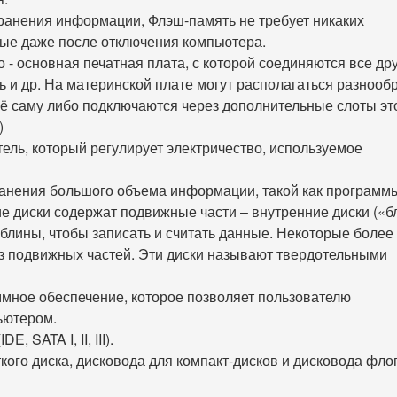
хранения информации, Флэш-память не требует никаких
ные даже после отключения компьютера.
то - основная печатная плата, с которой соединяются все др
ь и др. На материнской плате могут располагаться разнооб
её саму либо подключаются через дополнительные слоты эт
)
ель, который регулирует электричество, используемое
ранения большого объема информации, такой как программ
ие диски содержат подвижные части – внутренние диски («б
 блины, чтобы записать и считать данные. Некоторые более
з подвижных частей. Эти диски называют твердотельными
ммное обеспечение, которое позволяет пользователю
ьютером.
IDE, SATA I, II, III).
кого диска, дисковода для компакт-дисков и дисковода фло