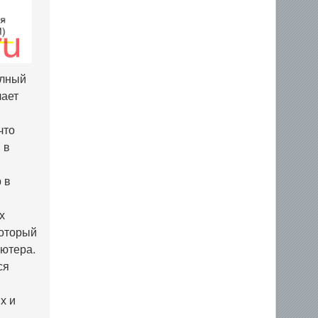
олный
лает
что
 в
 в
х
который
ьютера.
ся
х и