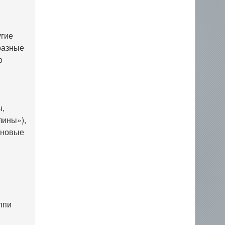
угие
разные
о
ы,
лины»),
 новые
ппи