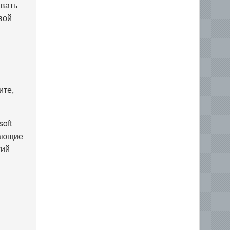
авать
вой
ите,
oft
дающие
гий