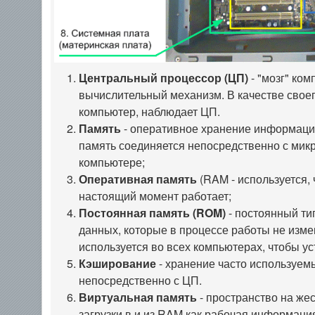
Центральный процессор (ЦП)
- "мозг" ко
вычислительный механизм. В качестве своег
компьютер, наблюдает ЦП.
Память
- оперативное хранение информаци
память соединяется непосредственно с мик
компьютере;
Оперативная память
(RAM - используется,
настоящий момент работает;
Постоянная память (ROM)
- постоянный ти
данных, которые в процессе работы не изме
используется во всех компьютерах, чтобы у
Кэширование
- хранение часто используем
непосредственно с ЦП.
Виртуальная память
- пространство на же
загрузки в и из RAM как рабочая информаци