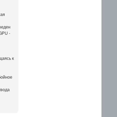
вая
веден
GPU -
щаясь к
бойное
твода