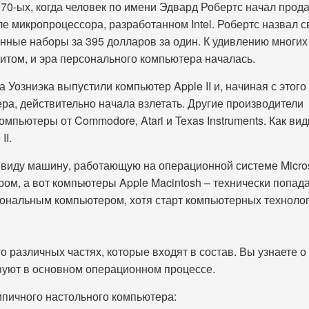
0-ых, когда человек по имени Эдвард Робертс начал прод
 микропроцессора, разработанном Intel. Робертс назвал с
нные наборы за 395 долларов за один. К удивлению многих
итом, и эра персонального компьютера началась.
 Уозниэка выпустили компьютер Apple II и, начиная с этого
а, действительно начала взлетать. Другие производители
пьютеры от Commodore, Atari и Texas Instruments. Как вид
II.
 в виду машину, работающую на операционной системе Micros
ом, а вот компьютеры Apple Macintosh – технически попа
сональным компьютером, хотя старт компьютерных техноло
го различных частях, которые входят в состав. Вы узнаете о
твуют в основном операционном процессе.
пичного настольного компьютера: