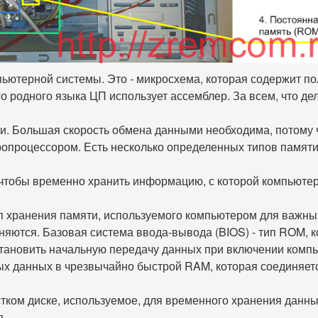
мпьютерной системы. Это - микросхема, которая содержит п
о родного языка ЦП использует ассемблер. За всем, что де
и. Большая скорость обмена данными необходима, потому 
ропроцессором. Есть несколько определенных типов памяти
 чтобы временно хранить информацию, с которой компьютер
п хранения памяти, используемого компьютером для важны
няются. Базовая система ввода-вывода (BIOS) - тип ROM, 
становить начальную передачу данных при включении комп
ых данных в чрезвычайно быстрой RAM, которая соединяет
стком диске, используемое, для временного хранения данны
я.