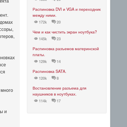
екта
Распиновка DVI и VGA и переходник
ент.
между ними.
 домах
172k
20
ссоры,
Чем и как чистить экран ноутбука?
ютеров,
145k
23
Распиновка разъемов материнской
платы.
лновках
129k
14
все
тся
Распиновка SATA.
120k
8
Востановление разъема для
 много
наушников в ноутбуках.
114k
17
ры и