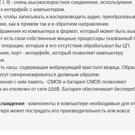
 I, II) - очень высокоскоростное соединение, используемое
ез интерфейс с компьютером.
м, чтобы записывать и воспроизводить аудио, преобразовы
ю, как в прямом так и в обратном направлении.
бражения из компьютера в формат, который может быть вы
рт есть свои собственные мощные процессоры (названный 
операции, которые в его отсутствие обрабатывал бы ЦП.
ния, порт - интерфейс, который позволяет компьютеру
м.
есть часы, содержащие вибрирующий кристалл кварца. Обра
могут синхронизироваться должным образом.
анная с ним память - CMOS и батарея CMOS позволяют
 он отключен от сети 220В. Батарея обеспечивает беспере
хлаждения
- компоненты в компьютере необходимые для о
тера может пострадать его производительность или вовсе