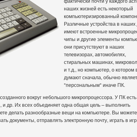
фактически почти у каждого асп
наших жизней есть некоторый
компьютеризированный компон
Различные устройства в наших
имеют встроенные микропроце
чипы и другие элементы компь
они присутствуют в наших
телевизорах, автомобилях,
стиральных машинах, микрово
и т.д., но компьютер, о котором 
думают сначала, обычно являе
"персональным" иначе ПК.
созданного вокруг небольшого микропроцессора. У ПК есть
м, и др. Их всех объединяет одна общая цель – выполнить
жете делать разнообразные вещи на компьютере. Вы можете
вать документы, отправлять электронную почту, играть в иг